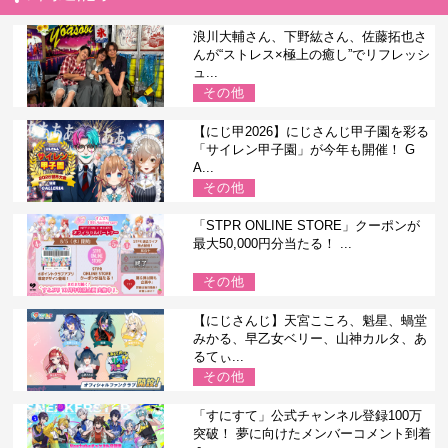
浪川大輔さん、下野紘さん、佐藤拓也さ
んが“ストレス×極上の癒し”でリフレッシ
ュ...
その他
【にじ甲2026】にじさんじ甲子園を彩る
「サイレン甲子園」が今年も開催！ G
A...
その他
「STPR ONLINE STORE」クーポンが
最大50,000円分当たる！ ...
その他
【にじさんじ】天宮こころ、魁星、蝸堂
みかる、早乙女ベリー、山神カルタ、あ
るてぃ...
その他
「すにすて」公式チャンネル登録100万
突破！ 夢に向けたメンバーコメント到着