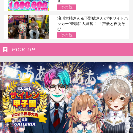
＆...
その他
浪川大輔さん＆下野紘さんが“ホワイトハ
ッカー”登場に大興奮！ 『声優と夜あそ
び...
その他
PICK UP