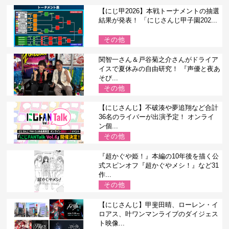
【にじ甲2026】本戦トーナメントの抽選
結果が発表！ 「にじさんじ甲子園202...
その他
関智一さん＆戸谷菊之介さんがドライア
イスで夏休みの自由研究！ 『声優と夜あ
そび...
その他
【にじさんじ】不破湊や夢追翔など合計
36名のライバーが出演予定！ オンライ
ン個...
その他
『超かぐや姫！』本編の10年後を描く公
式スピンオフ『超かぐやメシ！』など31
作...
その他
【にじさんじ】甲斐田晴、ローレン・イ
ロアス、叶ワンマンライブのダイジェス
ト映像...