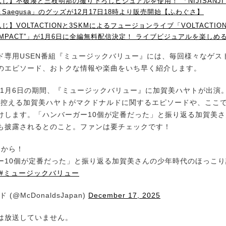
じ】不破湊と三枝明那の撮り下ろしビジュアルを使用！ 「NIJISANJI Stu
wa＆Saegusa」のグッズが12月17日18時より販売開始【ふわぐさ】
】VOLTACTIONと3SKMによるフュージョンライブ「VOLTACTION×
E “IMPACT”」が1月6日に全編無料配信決定！ ライブビジュアルを楽し
専用USEN番組『ミュージックバリュー』には、毎回様々なゲス
のエピソード、おトクな情報や楽曲をいち早く紹介します。
～1月6日の期間、『ミュージックバリュー』に加賀美ハヤトが出演。1
ブを控える加賀美ハヤトがマクドナルドに関するエピソードや、ここ
けします。「ハンバーガー10個が定番だった」と振り返る加賀美
も披露されるとのこと。ファンは要チェックです！
水)から！
ー10個が定番だった」と振り返る加賀美さんの少年時代のほっこ
#ミュージックバリュー
(@McDonaldsJapan)
December 17, 2025
は放送していません。