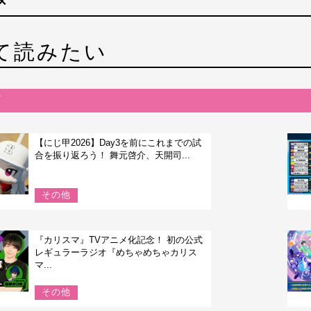
メ
て読みたい
【にじ甲2026】Day3を前にこれまでの試
合を振り返ろう！ 舞元啓介、天開司...
その他
『カリスマ』TVアニメ化記念！ 初の公式
レギュラーラジオ『めちゃめちゃカリス
マ...
その他