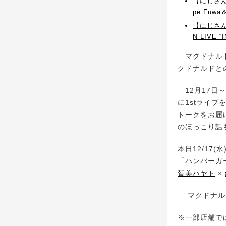
【にじさん
pe:Fu
【にじさんじ
N LIV
マクドナルド
クドナルドと
12月17日
に1stライ
トークをお届
のほっこり話
本日12/17(
「ハンバーガ
賀美ハヤト
×
— マクドナルド 
※一部店舗で