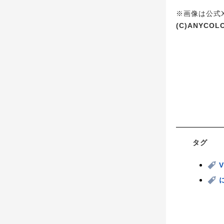
※画像は公式X(
(C)ANYCOLO
タグ
V