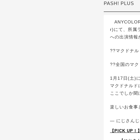
PASH! PLUS
ANYCOLO
r)にて、所
への出演情報
??マクドナ
??全国のマ
1月17日(土
マクドナルド
ここでしか聞
楽しいお食事
— にじさんじ公式
【PICK UP