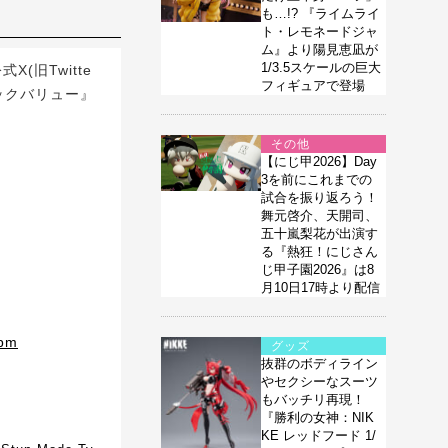
も…!? 『ライムライ
ト・レモネードジャ
ム』より陽見恵凪が
1/3.5スケールの巨大
(旧Twitte
フィギュアで登場
ックバリュー』
その他
【にじ甲2026】Day
3を前にこれまでの
試合を振り返ろう！
舞元啓介、天開司、
五十嵐梨花が出演す
る『熱狂！にじさん
じ甲子園2026』は8
月10日17時より配信
zpm
グッズ
抜群のボディライン
やセクシーなスーツ
もバッチリ再現！
『勝利の女神：NIK
KE レッドフード 1/