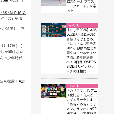
n Mode Ty
12スケール プラス
チックキット』が案
内中
3SKM FUSIO
めるグッズも登場
その他
トが登場し、マ
【にじ甲2026】本戦
Day2結果＆Day3試
合振り分けまとめ。
「にじさんじ甲子園
月17日(土)
2026」麒麟高校と帝
でしか聞けない
国立ロイヤルナイツ
学園が勝者側決勝
さんの少年時代
へ！ 3日目LOSERS
SIDEはリベンジマ
ッチの様相に
り話も披露！
#加
その他
『カリスマ』TVアニ
メ化記念！ 初の公式
レギュラーラジオ
『めちゃめちゃカリ
スマなラジオ』が20
26年秋より文化放送