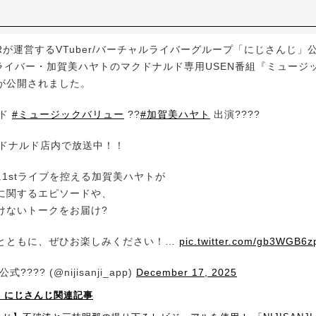
Rが運営するVTuber/バーチャルライバーグループ「にじさんじ」公式X
属ライバー・加賀美ハヤトのマクドナルド専用USEN番組『ミュージ
が公開されました。
ルド
#ミュージックバリュー
??
#加賀美ハヤト
出演????
クドナルド店内で放送中！！
)に1stライブを控える加賀美ハヤトが
に関するエピソードや、
けないトークをお届け?
とともに、ぜひお楽しみください！…
pic.twitter.com/gb3WGB6
???? (@nijisanji_app)
December 17, 2025
！】にじさんじ関連記事