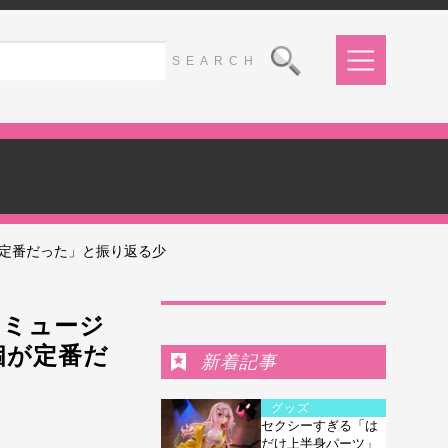
が定番だった」と振り返る少
Ranking
『ミュージ
個が定番だ
新着記事
グッズ
セクシーすぎる「は
だけ上半身パーツ」