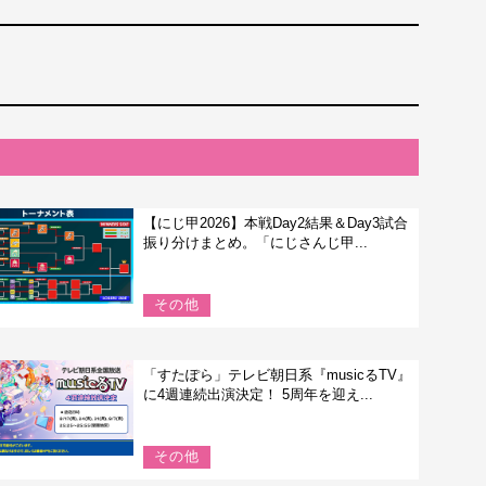
【にじ甲2026】本戦Day2結果＆Day3試合
振り分けまとめ。「にじさんじ甲...
その他
「すたぽら」テレビ朝日系『musicるTV』
に4週連続出演決定！ 5周年を迎え...
その他