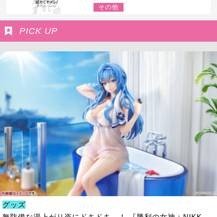
その他
PICK UP
グッズ
無防備な湯上がり姿にドキドキ…！ 『勝利の女神：NIKK