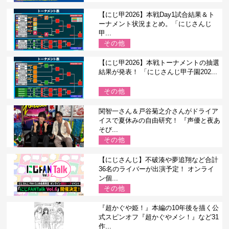
【にじ甲2026】本戦Day1試合結果＆ト
ーナメント状況まとめ。「にじさんじ
甲...
その他
【にじ甲2026】本戦トーナメントの抽選
結果が発表！ 「にじさんじ甲子園202...
その他
関智一さん＆戸谷菊之介さんがドライア
イスで夏休みの自由研究！ 『声優と夜あ
そび...
その他
【にじさんじ】不破湊や夢追翔など合計
36名のライバーが出演予定！ オンライ
ン個...
その他
『超かぐや姫！』本編の10年後を描く公
式スピンオフ『超かぐやメシ！』など31
作...