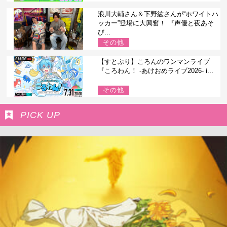
浪川大輔さん＆下野紘さんが“ホワイトハ
ッカー”登場に大興奮！ 『声優と夜あそ
び...
その他
【すとぷり】ころんのワンマンライブ
『ころわん！ -あけおめライブ2026- i...
その他
PICK UP