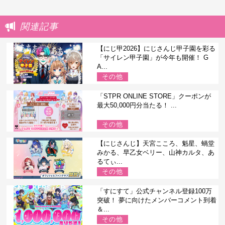
関連記事
【にじ甲2026】にじさんじ甲子園を彩る
「サイレン甲子園」が今年も開催！ G
A...
その他
「STPR ONLINE STORE」クーポンが
最大50,000円分当たる！ ...
その他
【にじさんじ】天宮こころ、魁星、蝸堂
みかる、早乙女ベリー、山神カルタ、あ
るてぃ...
その他
「すにすて」公式チャンネル登録100万
突破！ 夢に向けたメンバーコメント到着
＆...
その他