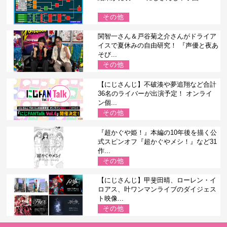
その他
関智一さん＆戸谷菊之介さんがドライア
イスで夏休みの自由研究！ 『声優と夜あ
そび...
その他
【にじさんじ】不破湊や夢追翔など合計
36名のライバーが出演予定！ オンライ
ン個...
その他
『超かぐや姫！』本編の10年後を描く公
式スピンオフ『超かぐやメシ！』など31
作...
その他
【にじさんじ】甲斐田晴、ローレン・イ
ロアス、叶ワンマンライブのダイジェス
ト映像...
その他