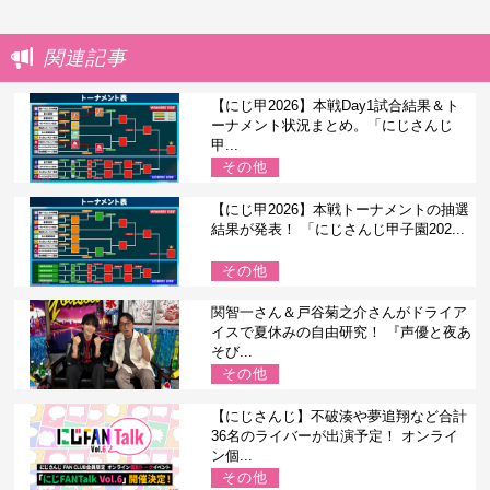
関連記事
【にじ甲2026】本戦Day1試合結果＆ト
ーナメント状況まとめ。「にじさんじ
甲...
その他
【にじ甲2026】本戦トーナメントの抽選
結果が発表！ 「にじさんじ甲子園202...
その他
関智一さん＆戸谷菊之介さんがドライア
イスで夏休みの自由研究！ 『声優と夜あ
そび...
その他
【にじさんじ】不破湊や夢追翔など合計
36名のライバーが出演予定！ オンライ
ン個...
その他