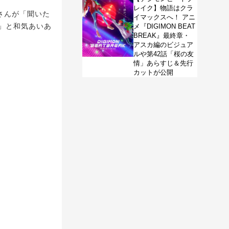
レイク】物語はクラ
さんが「聞いた
イマックスへ！ アニ
!」と和気あいあ
メ『DIGIMON BEAT
BREAK』最終章・
アスカ編のビジュア
ルや第42話「桜の友
情」あらすじ＆先行
カットが公開