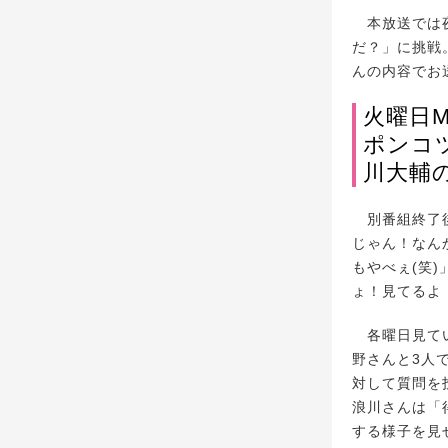
本放送では夜
だ？」に挑戦
んの内容でお
火曜日
ポンコ
川大輔
別番組終了後
じゃん！なん
もやべぇ(笑
ょ！見てるよ
各曜日見てい
野さんと3人
対して質問を
浪川さんは「
する様子を見