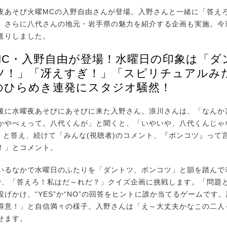
あそび火曜MCの入野自由さんが登場。入野さんと一緒に「答え
。さらに八代さんの地元・岩手県の魅力を紹介する企画も実施。今
送りしました。
MC・入野自由が登場！水曜日の印象は「ダ
ツ！」「冴えすぎ！」「スピリチュアルみ
のひらめき連発にスタジオ騒然！
に水曜夜あそびにあそびに来た入野さん。浪川さんは、「なんか
かやべぇって。八代くんが」と聞くと、「いやいや、八代くんじゃ
)」と答え、続けて「みんな(視聴者)のコメント、『ポンコツ』って
！」とコメント。
るなかで水曜日のふたりを「ダントツ、ポンコツ」と韻を踏んで
で、「答えろ！私はだ～れだ？」クイズ企画に挑戦します。「問題
投げかけ、“YES”か“NO”の回答をヒントに誰か当てるゲームです
得意！」と自信満々の様子。入野さんは「え～大丈夫かなこの二人～
せます。