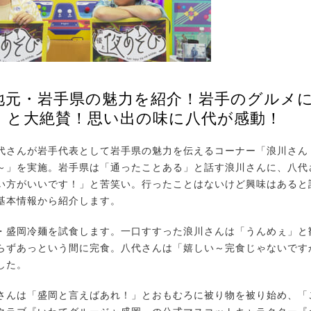
地元・岩手県の魅力を紹介！岩手のグルメ
」と大絶賛！思い出の味に八代が感動！
さんが岩手代表として岩手県の魅力を伝えるコーナー「浪川さん
～」を実施。岩手県は「通ったことある」と話す浪川さんに、八代
い方がいいです！」と苦笑い。行ったことはないけど興味はあると
基本情報から紹介します。
盛岡冷麺を試食します。一口すすった浪川さんは「うんめぇ」と
らずあっという間に完食。八代さんは「嬉しい～完食じゃないです
した。
んは「盛岡と言えばあれ！」とおもむろに被り物を被り始め、「