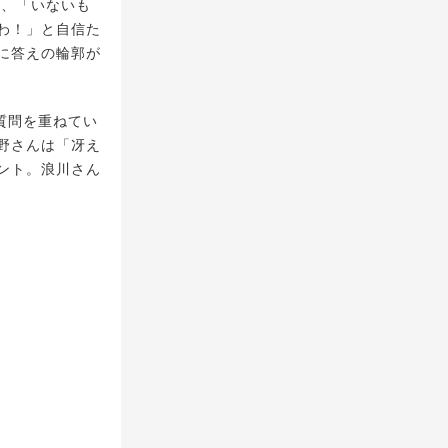
レ、「いないも
わ！」と自信た
に答えの輪郭が
質問を重ねてい
野さんは「冴え
ント。浪川さん