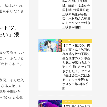
the PENGUINDRU
ろ！私はだ～れ
M』前編・後編を全
国劇場で1週間限定
週も盛りだくさ
上映＆幾原邦彦監
督、木村昴さん登壇
のトークショー付き
ントツ、
上映会が開催
たい」浪
アニメ
【アニメ生穴る】内
山夕実さん「独特の
言ってるらしい
存在感を放つ平塚先
ない！ふたりと
生を原作のテンポ感
と魅力が伝わるよう
言われてるでし
楽しく演じさせて頂
きました！」アニメ
『生徒会にも穴はあ
る！』キャラPV＆
表現。そんな入
ポスター第6弾が公
となる人物」に
開
。説明を聞いた
(笑)」と心配
アニメ
【デジモンビートブ