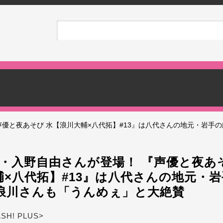
声優と夜あそび 水【浪川大輔×八代拓】#13』は八代さんの地元・岩手
C・入野自由さんが登場！ 『声優と夜あ
輔×八代拓】#13』は八代さんの地元・
浪川さんも「うんめぇ」と大絶賛
ASH! PLUS>