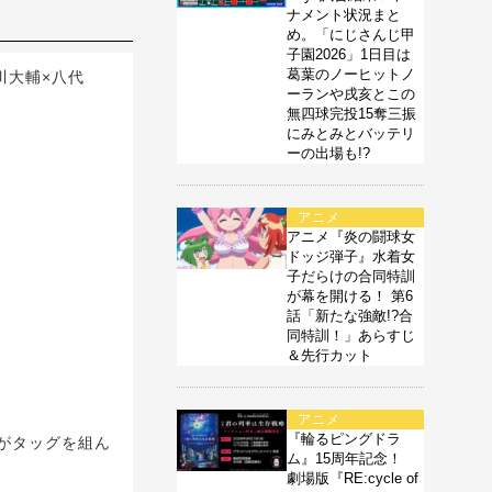
ナメント状況まと
め。「にじさんじ甲
子園2026」1日目は
葛葉のノーヒットノ
浪川大輔×八代
ーランや戌亥とこの
無四球完投15奪三振
にみとみとバッテリ
ーの出場も!?
アニメ
アニメ『炎の闘球女
ドッジ弾子』水着女
子だらけの合同特訓
が幕を開ける！ 第6
話「新たな強敵!?合
同特訓！」あらすじ
＆先行カット
アニメ
『輪るピングドラ
がタッグを組ん
ム』15周年記念！
劇場版『RE:cycle of