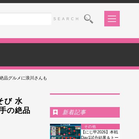
の絶品グルメに浪川さんも
Ranking
そび 水
岩手の絶品
新着記事
その他
【にじ甲2026】本戦
Day1試合結果＆トー