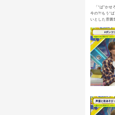
「“ば”かせ
今の?!もう“
いとした雰囲