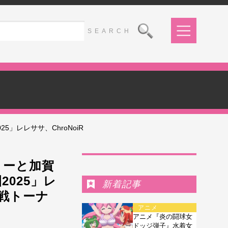
」レレササ、ChroNoiR
Ranking
ミーと加賀
025」レ
新着記事
本戦トーナ
アニメ
アニメ『炎の闘球女
ドッジ弾子』水着女