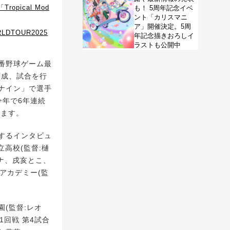
ical Mod
も！ 5周年記念イベ
ント「カリスマニ
ア」開催決定。5周
DTOUR2025
年記念描きおろしイ
ラストも公開中
番野球ゲーム最
育成、試合を行
ナイン」で選手
今年で6年連続
ります。
するインタビュ
高校(監督:樋
ーナ、戌亥とこ、
アカデミー(監
園(監督:レオ
回戦 第4試合