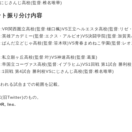
):にじさんじ高校(監督:椎名唯華)
ント振り分け内容
合:VR関西圏立高校(監督:樋口楓)VS王立ヘルエスタ高校(監督:リゼ
合:英雄アカデミー(監督:エクス・アルビオ)VS決闘学院(監督:加賀美
合:ぱんだ立どじゃ高校(監督:笹木咲)VS青春まめねこ学園(監督:レ
合:私立願ヶ丘高校(監督:叶)VS神速高校(監督:葛葉)
合:帝国立コーヴァス高校(監督:イブラヒム)VS1回戦 第1試合 勝利校
合:1回戦 第4試合 勝利校VSにじさんじ高校(監督:椎名唯華)
て行われる試合までの範囲を記載。
旧Twitter)のもの。
R, Inc.