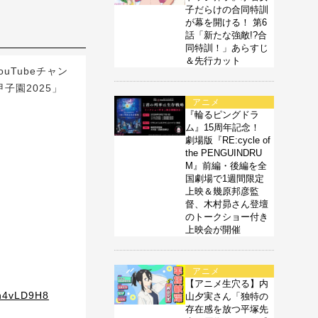
子だらけの合同特訓
が幕を開ける！ 第6
話「新たな強敵!?合
同特訓！」あらすじ
＆先行カット
uTubeチャン
子園2025」
アニメ
『輪るピングドラ
ム』15周年記念！
劇場版『RE:cycle of
the PENGUINDRU
M』前編・後編を全
国劇場で1週間限定
上映＆幾原邦彦監
督、木村昴さん登壇
のトークショー付き
上映会が開催
アニメ
【アニメ生穴る】内
4h4vLD9H8
山夕実さん「独特の
存在感を放つ平塚先