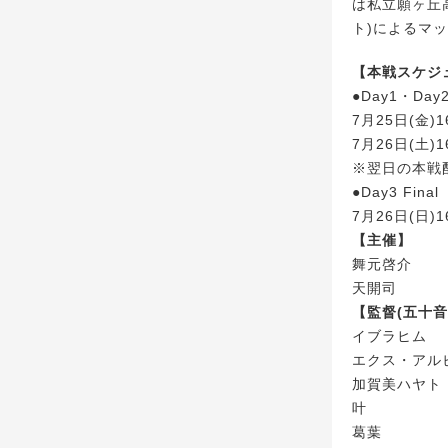
は私立願ヶ丘高
ト)によるマ
【本戦スケジ
●Day1・Day
7月25日(金)1
7月26日(土)1
※翌日の本戦
●Day3 Final
7月26日(日)1
【主催】
舞元啓介
天開司
【監督(五十音
イブラヒム
エクス・アル
加賀美ハヤト
叶
葛葉