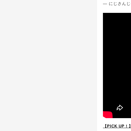
— にじさん
【PICK UP