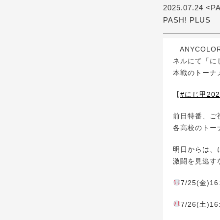
2025.07.24 <P
PASH! PLUS
ANYCOLO
ネルにて「に
本戦のトーナ
【
#にじ甲202
前日特番、ご
各高校のトー
明日からは、
激闘を見逃す
7/25(金)16
7/26(土)16