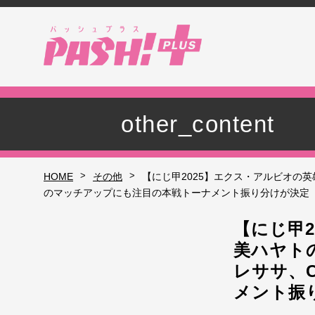
other_content
>
>
HOME
その他
【にじ甲2025】エクス・アルビオの英
のマッチアップにも注目の本戦トーナメント振り分けが決定
【にじ甲
美ハヤト
レササ、C
メント振