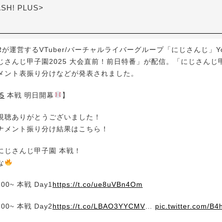
ASH! PLUS>
Rが運営するVTuber/バーチャルライバーグループ「にじさんじ」Yo
じさんじ甲子園2025 大会直前！前日特番」が配信。「にじさんじ甲
メント表振り分けなどが発表されました。
5
本戦 明日開幕
】
視聴ありがとうございました！
ナメント振り分け結果はこちら！
にじさんじ甲子園 本戦！
な
:00~ 本戦 Day1
https://t.co/ue8uVBn4Om
:00~ 本戦 Day2
https://t.co/LBAO3YYCMV
…
pic.twitter.com/B