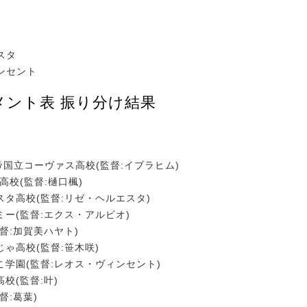
スタ
ンセント
メント表 振り分け結果
:帝国立コーヴァス高校(監督:イブラヒム)
立高校(監督:樋口楓)
スタ高校(監督:リゼ・ヘルエスタ)
ミー(監督:エクス・アルビオ)
監督:加賀美ハヤト)
じゃ高校(監督:笹木咲)
こ学園(監督:レオス・ヴィンセント)
高校(監督:叶)
督:葛葉)