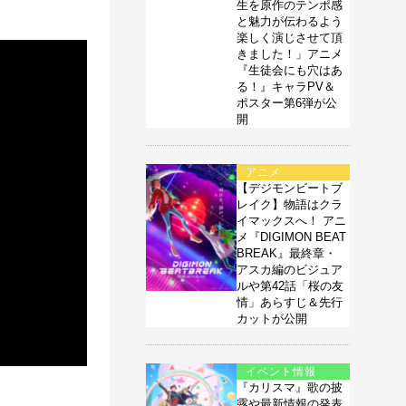
生を原作のテンポ感
と魅力が伝わるよう
楽しく演じさせて頂
きました！」アニメ
『生徒会にも穴はあ
る！』キャラPV＆
ポスター第6弾が公
開
アニメ
【デジモンビートブ
レイク】物語はクラ
イマックスへ！ アニ
メ『DIGIMON BEAT
BREAK』最終章・
アスカ編のビジュア
ルや第42話「桜の友
情」あらすじ＆先行
カットが公開
イベント情報
『カリスマ』歌の披
露や最新情報の発表