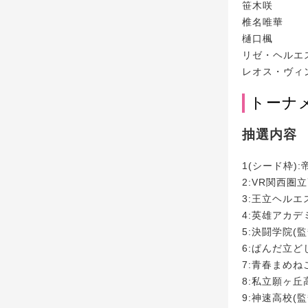
笹木咲
椎名唯華
樋口楓
リゼ・ヘルエ
レオス・ヴィ
トーナ
抽選内容
1(シード枠)
2:VR関西圏
3:王立ヘルエ
4:英雄アカデ
5:決闘学院(
6:ぱんだ立ど
7:青春まめね
8:私立願ヶ丘
9:神速高校(監