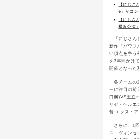
【にじさん
e」がコ
【にじさん
横浜公演
「にじさんじ
新作『パワフル
い頂点を争う
を3年間かけ
開催となった
各チームの選
ーに注目の前
口楓)VS王
リゼ・ヘルエ
督:エクス・ア
さらに、1回戦
ス・ヴィンセ