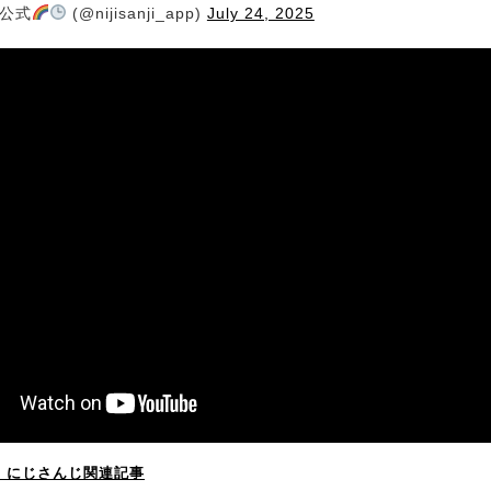
じ公式
(@nijisanji_app)
July 24, 2025
！】にじさんじ関連記事