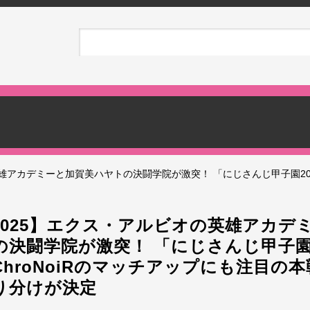
雄アカデミーと加賀美ハヤトの決闘学院が激突！ 「にじさんじ甲子園2025
2025】エクス・アルビオの英雄アカデ
の決闘学院が激突！ 「にじさんじ甲子園2
hroNoiRのマッチアップにも注目の
り分けが決定