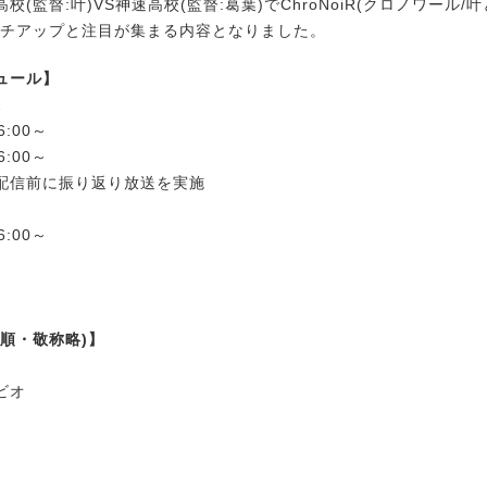
校(監督:叶)VS神速高校(監督:葛葉)でChroNoiR(クロノワール
ッチアップと注目が集まる内容となりました。
ュール】
2
6:00～
6:00～
配信前に振り返り放送を実施
6:00～
順・敬称略)】
ビオ