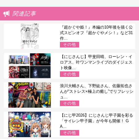
関連記事
『超かぐや姫！』本編の10年後を描く公
式スピンオフ『超かぐやメシ！』など31
作...
その他
【にじさんじ】甲斐田晴、ローレン・イ
ロアス、叶ワンマンライブのダイジェス
ト映像...
その他
浪川大輔さん、下野紘さん、佐藤拓也さ
んが“ストレス×極上の癒し”でリフレッシ
ュ...
その他
【にじ甲2026】にじさんじ甲子園を彩る
「サイレン甲子園」が今年も開催！ G
A...
その他