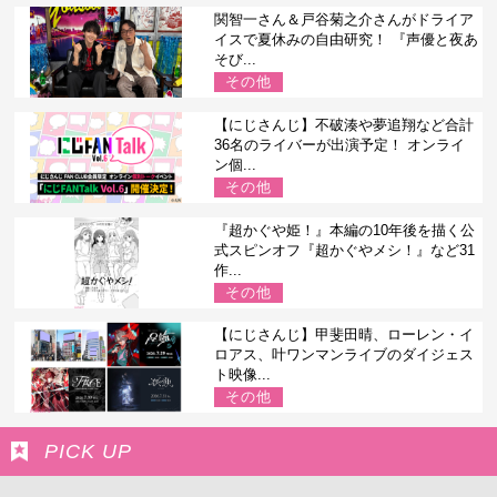
関智一さん＆戸谷菊之介さんがドライア
イスで夏休みの自由研究！ 『声優と夜あ
そび...
その他
【にじさんじ】不破湊や夢追翔など合計
36名のライバーが出演予定！ オンライ
ン個...
その他
『超かぐや姫！』本編の10年後を描く公
式スピンオフ『超かぐやメシ！』など31
作...
その他
【にじさんじ】甲斐田晴、ローレン・イ
ロアス、叶ワンマンライブのダイジェス
ト映像...
その他
PICK UP