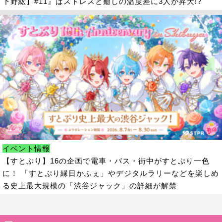
下野紘】#11』はストレスと癒しの温度差に3人が昇天!?
イベント情報
【すとぷり】16の企画で電車・バス・街中がすとぷり一色
に！ 「すとぷり縁日かふぇ」やデジタルラリーなどを楽しめ
る史上最大規模の「渋谷ジャック」の詳細が解禁