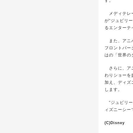
す。
メディテレー
が“ジュビリ
るエンターテ
また、アニバ
フロントパー
はの「世界の
さらに、アニ
わりショーを
加え、ディズ
します。
“ジュビリー
ィズニーシー
(C)Disney