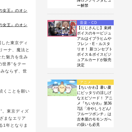
陣ロングインタビュ
ー解禁
の女王』のオシ
音楽・CD
の女王』のオシ
【にじさんじ】束縛
ボイスのキービジュ
アルはイブラヒムや
園した東京ディ
フレン・E・ルスタ
リオ！ 新コンセプト
リーナ、魔法と
ボイス＆ボイスビジ
せた魅力を生み
ュアルカードが販売
の世界”をテー
決定
のみならず、世
アニメ
【ちいかわ】暑い夏
続くことを願い
にピッタリの涼しげ
なエピソード！ アニ
メ『ちいかわ』第36
7話「冷やしうどん/
”。東京ディズ
フルーツポンチ」は
まざまなエリア
古本屋のモモンガへ
の扱いも必見
る1年となりま