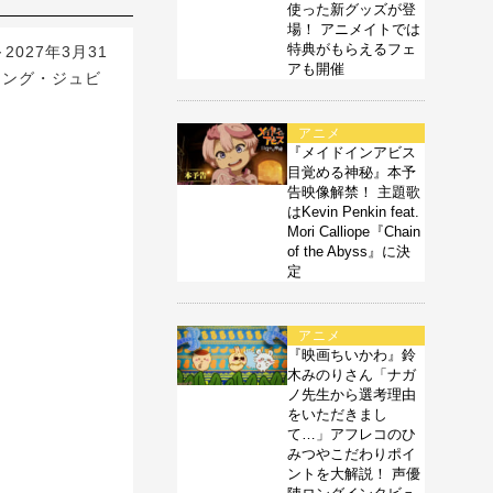
使った新グッズが登
場！ アニメイトでは
特典がもらえるフェ
027年3月31
アも開催
リング・ジュビ
アニメ
『メイドインアビス
目覚める神秘』本予
告映像解禁！ 主題歌
はKevin Penkin feat.
Mori Calliope『Chain
of the Abyss』に決
定
アニメ
『映画ちいかわ』鈴
木みのりさん「ナガ
ノ先生から選考理由
をいただきまし
て…」アフレコのひ
みつやこだわりポイ
ントを大解説！ 声優