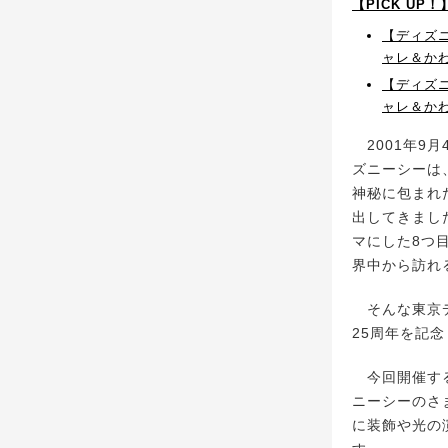
【PICK UP
【ディズ
ャレ＆か
【ディズ
ャレ＆か
2001年9
ズニーシーは
神秘に包まれ
出してきまし
マにした8つ
界中から訪れ
そんな東京デ
25周年を記
今回開催する
ニーシーのさ
に装飾や光の