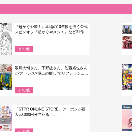
『超かぐや姫！』本編の10年後を描く公式
スピンオフ『超かぐやメシ！』など31作...
その他
浪川大輔さん、下野紘さん、佐藤拓也さん
が“ストレス×極上の癒し”でリフレッシュ...
その他
「STPR ONLINE STORE」クーポンが最
大50,000円分当たる！ ...
その他