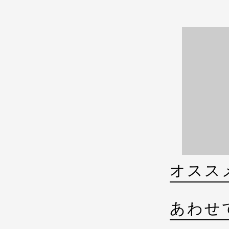
オスス
あわせ