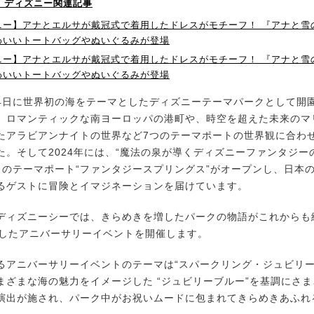
！】ディズニー関連記事
ニー】アナとエルサが戴冠式で着用したドレスがモチーフ！ 『アナと雪
わいいトートバッグやぬいぐるみが登場
ニー】アナとエルサが戴冠式で着用したドレスがモチーフ！ 『アナと雪
わいいトートバッグやぬいぐるみが登場
月4日に世界初の海をテーマとしたディズニーテーマパークとして開
、ロマンティックな南ヨーロッパの港町や、時空を超えた未来のマ
たアラビアンナイトの世界など7つのテーマポートの世界観に合わ
た。そして2024年には、“魔法の泉が導くディズニーファンタジー
目のテーマポート“ファンタジースプリングス”がオープンし、日本
るゲストに冒険とイマジネーションを届けています。
ィズニーシーでは、きらめきを増したパークの物語がこれからも
念したアニバーサリーイベントを開催します。
アニバーサリーイベントのテーマは“スパークリング・ジュビリー
まざまな海の魅力をイメージした “ジュビリーブルー”を基調にさ
演出が施され、パーク中がお祝いムードに包まれてきらめきあふれ