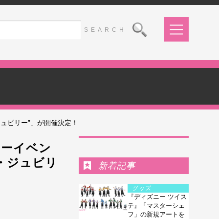
ュビリー”」が開催決定！
Ranking
リーイベン
・ジュビリ
新着記事
グッズ
『ディズニー ツイス
テ』「マスターシェ
フ」の新規アートを