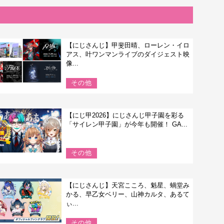
【にじさんじ】甲斐田晴、ローレン・イロ
アス、叶ワンマンライブのダイジェスト映
像...
その他
【にじ甲2026】にじさんじ甲子園を彩る
「サイレン甲子園」が今年も開催！ GA...
その他
【にじさんじ】天宮こころ、魁星、蝸堂み
かる、早乙女ベリー、山神カルタ、あるて
ぃ...
その他