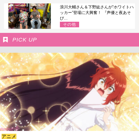
浪川大輔さん＆下野紘さんが“ホワイトハ
ッカー”登場に大興奮！ 『声優と夜あそ
び...
その他
PICK UP
アニメ