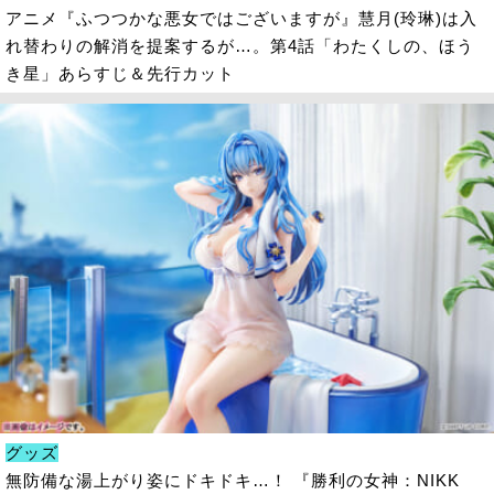
アニメ『ふつつかな悪女ではございますが』慧月(玲琳)は入
れ替わりの解消を提案するが…。第4話「わたくしの、ほう
き星」あらすじ＆先行カット
グッズ
無防備な湯上がり姿にドキドキ…！ 『勝利の女神：NIKK