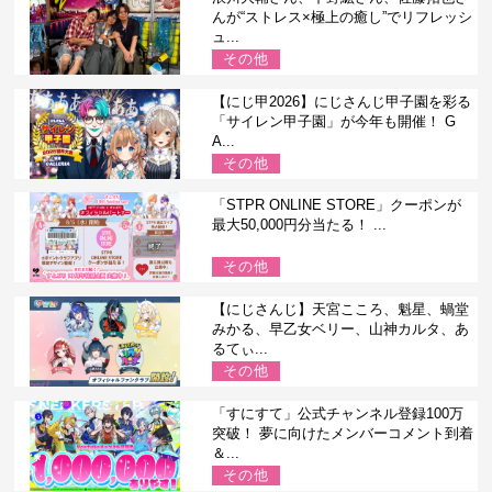
んが“ストレス×極上の癒し”でリフレッシ
ュ...
その他
【にじ甲2026】にじさんじ甲子園を彩る
「サイレン甲子園」が今年も開催！ G
A...
その他
「STPR ONLINE STORE」クーポンが
最大50,000円分当たる！ ...
その他
【にじさんじ】天宮こころ、魁星、蝸堂
みかる、早乙女ベリー、山神カルタ、あ
るてぃ...
その他
「すにすて」公式チャンネル登録100万
突破！ 夢に向けたメンバーコメント到着
＆...
その他