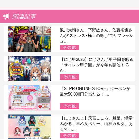
関連記事
浪川大輔さん、下野紘さん、佐藤拓也さ
んが“ストレス×極上の癒し”でリフレッシ
ュ...
その他
【にじ甲2026】にじさんじ甲子園を彩る
「サイレン甲子園」が今年も開催！ G
A...
その他
「STPR ONLINE STORE」クーポンが
最大50,000円分当たる！ ...
その他
【にじさんじ】天宮こころ、魁星、蝸堂
みかる、早乙女ベリー、山神カルタ、あ
るてぃ...
その他