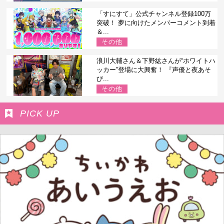
「すにすて」公式チャンネル登録100万
突破！ 夢に向けたメンバーコメント到着
＆...
その他
浪川大輔さん＆下野紘さんが“ホワイトハ
ッカー”登場に大興奮！ 『声優と夜あそ
び...
その他
PICK UP