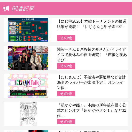
関連記事
【にじ甲2026】本戦トーナメントの抽選
結果が発表！ 「にじさんじ甲子園202...
その他
関智一さん＆戸谷菊之介さんがドライア
イスで夏休みの自由研究！ 『声優と夜あ
そび...
その他
【にじさんじ】不破湊や夢追翔など合計
36名のライバーが出演予定！ オンライ
ン個...
その他
『超かぐや姫！』本編の10年後を描く公
式スピンオフ『超かぐやメシ！』など31
作...
その他