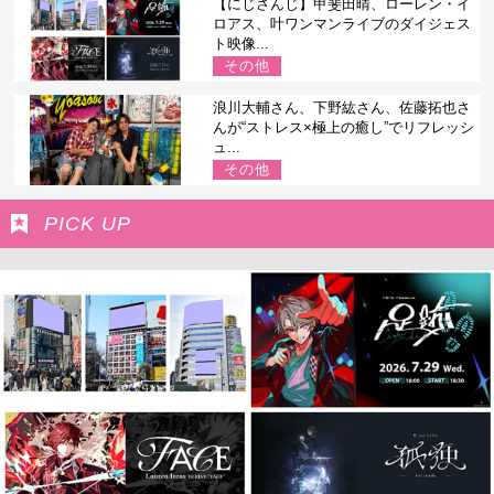
【にじさんじ】甲斐田晴、ローレン・イ
ロアス、叶ワンマンライブのダイジェス
ト映像...
その他
浪川大輔さん、下野紘さん、佐藤拓也さ
んが“ストレス×極上の癒し”でリフレッシ
ュ...
その他
PICK UP