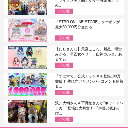
「サイレン甲子園」が今年も開催！ G
A...
その他
「STPR ONLINE STORE」クーポンが
最大50,000円分当たる！ ...
その他
【にじさんじ】天宮こころ、魁星、蝸堂
みかる、早乙女ベリー、山神カルタ、あ
るてぃ...
その他
「すにすて」公式チャンネル登録100万
突破！ 夢に向けたメンバーコメント到着
＆...
その他
浪川大輔さん＆下野紘さんが“ホワイトハ
ッカー”登場に大興奮！ 『声優と夜あそ
び...
その他