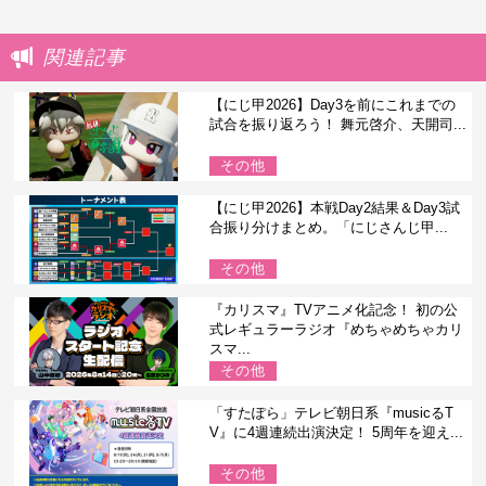
関連記事
【にじ甲2026】Day3を前にこれまでの
試合を振り返ろう！ 舞元啓介、天開司...
その他
【にじ甲2026】本戦Day2結果＆Day3試
合振り分けまとめ。「にじさんじ甲...
その他
『カリスマ』TVアニメ化記念！ 初の公
式レギュラーラジオ『めちゃめちゃカリ
スマ...
その他
「すたぽら」テレビ朝日系『musicるT
V』に4週連続出演決定！ 5周年を迎え...
その他