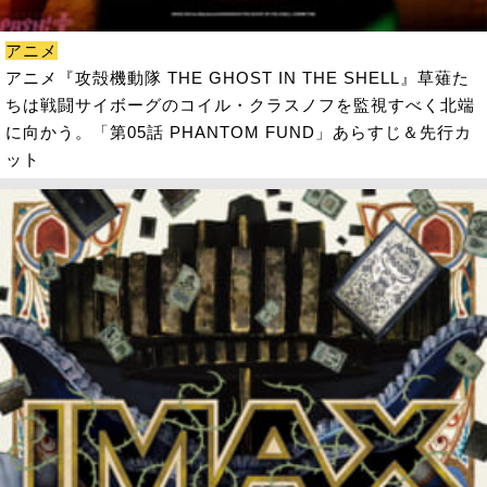
アニメ
アニメ『攻殻機動隊 THE GHOST IN THE SHELL』草薙た
ちは戦闘サイボーグのコイル・クラスノフを監視すべく北端
に向かう。「第05話 PHANTOM FUND」あらすじ＆先行カ
ット