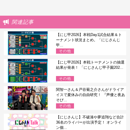
関連記事
【にじ甲2026】本戦Day1試合結果＆ト
ーナメント状況まとめ。「にじさんじ
甲...
その他
【にじ甲2026】本戦トーナメントの抽選
結果が発表！ 「にじさんじ甲子園202...
その他
関智一さん＆戸谷菊之介さんがドライア
イスで夏休みの自由研究！ 『声優と夜あ
そび...
その他
【にじさんじ】不破湊や夢追翔など合計
36名のライバーが出演予定！ オンライ
ン個...