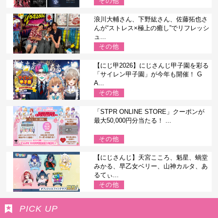
その他
浪川大輔さん、下野紘さん、佐藤拓也さ
んが“ストレス×極上の癒し”でリフレッシ
ュ...
その他
【にじ甲2026】にじさんじ甲子園を彩る
「サイレン甲子園」が今年も開催！ G
A...
その他
「STPR ONLINE STORE」クーポンが
最大50,000円分当たる！ ...
その他
【にじさんじ】天宮こころ、魁星、蝸堂
みかる、早乙女ベリー、山神カルタ、あ
るてぃ...
その他
PICK UP