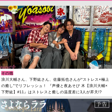
その他
浪川大輔さん、下野紘さん、佐藤拓也さんが“ストレス×極上
の癒し”でリフレッシュ！ 『声優と夜あそび 木【浪川大輔×
下野紘】#11』はストレスと癒しの温度差に3人が昇天!?