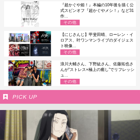
『超かぐや姫！』本編の10年後を描く公
式スピンオフ『超かぐやメシ！』など31
作...
その他
【にじさんじ】甲斐田晴、ローレン・イ
ロアス、叶ワンマンライブのダイジェス
ト映像...
その他
浪川大輔さん、下野紘さん、佐藤拓也さ
んが“ストレス×極上の癒し”でリフレッシ
ュ...
その他
PICK UP