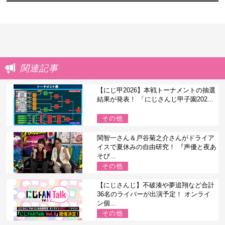
関連記事
【にじ甲2026】本戦トーナメントの抽選
結果が発表！ 「にじさんじ甲子園202...
その他
関智一さん＆戸谷菊之介さんがドライア
イスで夏休みの自由研究！ 『声優と夜あ
そび...
その他
【にじさんじ】不破湊や夢追翔など合計
36名のライバーが出演予定！ オンライ
ン個...
その他