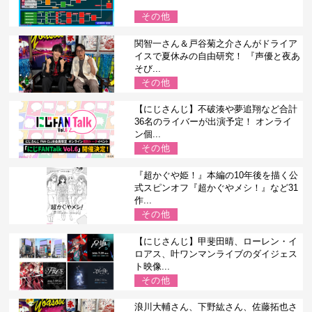
その他
関智一さん＆戸谷菊之介さんがドライア
イスで夏休みの自由研究！ 『声優と夜あ
そび...
その他
【にじさんじ】不破湊や夢追翔など合計
36名のライバーが出演予定！ オンライ
ン個...
その他
『超かぐや姫！』本編の10年後を描く公
式スピンオフ『超かぐやメシ！』など31
作...
その他
【にじさんじ】甲斐田晴、ローレン・イ
ロアス、叶ワンマンライブのダイジェス
ト映像...
その他
浪川大輔さん、下野紘さん、佐藤拓也さ