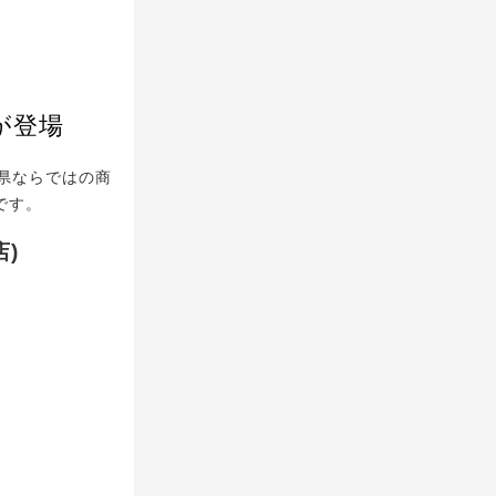
が登場
県ならではの商
です。
)