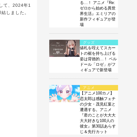
る…！ アニメ『Re:
、2024年1
ゼロから始める異世
締結しました。
界生活』エミリアの
新作フィギュアが登
場
グッズ
値札を咥えてスカー
トの裾を持ち上げる
姿は背徳的…！ ベル
ドール「ロゼ」がフ
ィギュアで新登場
アニメ
【アニメ100カノ】
恋太郎は感触フェチ
の少女・茂見紅葉と
遭遇する。アニメ
『君のことが大大大
大大好きな100人の
彼女』第30話あらす
じ＆先行カット