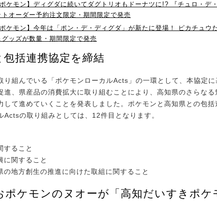
×ポケモン】ディグダに続いてダグトリオもドーナツに!? 『チュロ・デ
ットオーダー予約注文限定・期間限定で発売
×ポケモン】今年は「ポン・デ・ディグダ」が新たに登場！ ピカチュウ
＆グッズが数量・期間限定で発売
と包括連携協定を締結
り組んでいる「ポケモンローカルActs」の一環として、本協定に
促進、県産品の消費拡大に取り組むことにより、高知県のさらなる
力して進めていくことを発表しました。ポケモンと高知県との包括
Actsの取り組みとしては、12件目となります。
関すること
振興に関すること
知県の地方創生の推進に向けた取組に関すること
おポケモンのヌオーが「高知だいすきポケ