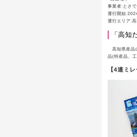
事業者:とさ
運行開始:202
運行エリア:
「高知
高知県産品の
品(特産品、
【4連ミレ