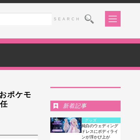
Ranking
うおポケモ
任
新着記事
グッズ
純白のウェディング
ドレスにボディライ
ンが浮かび上が