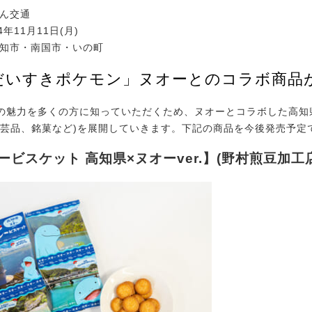
でん交通
4年11月11日(月)
高知市・南国市・いの町
だいすきポケモン」ヌオーとのコラボ商品
魅力を多くの方に知っていただくため、ヌオーとコラボした高知
工芸品、銘菓など)を展開していきます。下記の商品を今後発売予定
ービスケット 高知県×ヌオーver.】(野村煎豆加工店