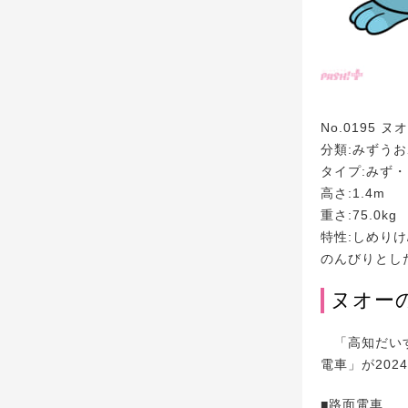
No.0195 ヌ
分類:みずう
タイプ:みず
高さ:1.4m
重さ:75.0kg
特性:しめりけ
のんびりとし
ヌオー
「高知だいす
電車」が202
■路面電車