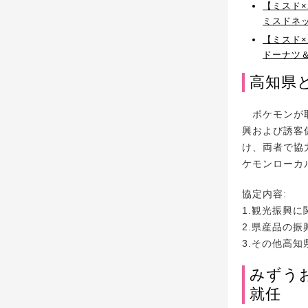
【ミスド
ミスドネ
【ミスド
ドーナツ
高知県
ポケモンが取
興および誘客
け、両者で協
ケモンローカル
協定内容:
1.観光振興に
2.県産品の
3.その他高
みずう
就任