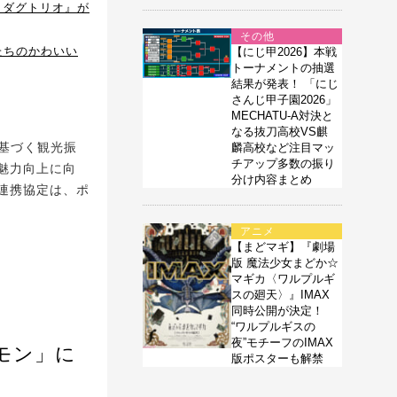
・ダグトリオ』が
その他
たちのかわいい
【にじ甲2026】本戦
トーナメントの抽選
結果が発表！ 「にじ
さんじ甲子園2026」
MECHATU-A対決と
なる抜刀高校VS麒
基づく観光振
麟高校など注目マッ
チアップ多数の振り
魅力向上に向
分け内容まとめ
連携協定は、ポ
アニメ
【まどマギ】『劇場
版 魔法少女まどか☆
マギカ〈ワルプルギ
スの廻天〉』IMAX
同時公開が決定！
“ワルプルギスの
夜”モチーフのIMAX
モン」に
版ポスターも解禁