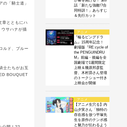
が幕を開ける！ 第6
アの「騎士道」
話「新たな強敵!?合
同特訓！」あらすじ
＆先行カット
文章とともにハ
、ウサハナが描
アニメ
『輪るピングドラ
ム』15周年記念！
劇場版『RE:cycle of
ロルド、プルー
the PENGUINDRU
M』前編・後編を全
国劇場で1週間限定
騎士たちがお互
上映＆幾原邦彦監
督、木村昴さん登壇
 BOUQUET
のトークショー付き
上映会が開催
アニメ
【アニメ生穴る】内
山夕実さん「独特の
存在感を放つ平塚先
生を原作のテンポ感
と魅力が伝わるよう
公開！??