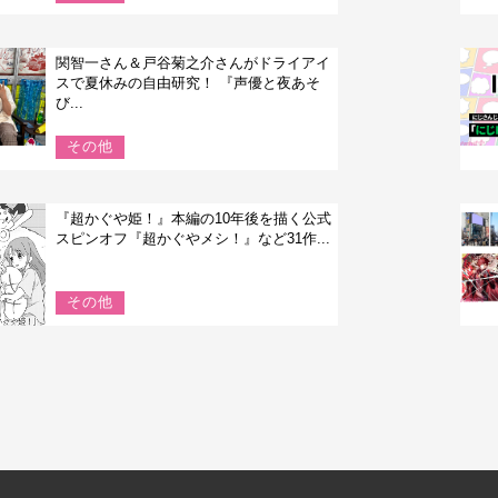
関智一さん＆戸谷菊之介さんがドライアイ
スで夏休みの自由研究！ 『声優と夜あそ
び...
その他
『超かぐや姫！』本編の10年後を描く公式
スピンオフ『超かぐやメシ！』など31作...
その他