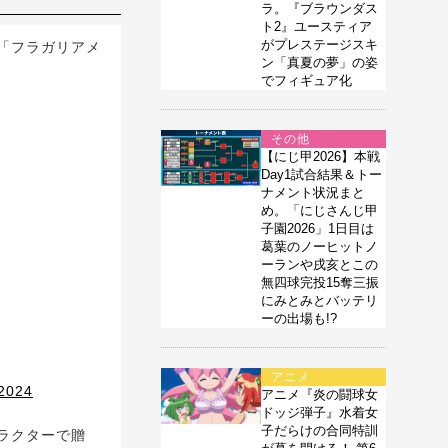
ラ。『ブラウンダス
ト2』ユースティア
がプレステージスキ
「フラガリアメ
ン「真夏の夢」の姿
でフィギュア化
その他
【にじ甲2026】本戦
Day1試合結果＆トー
ナメント状況まと
め。「にじさんじ甲
子園2026」1日目は
葛葉のノーヒットノ
ーランや戌亥とこの
無四球完投15奪三振
にみとみとバッテリ
ーの出場も!?
アニメ
2024
アニメ『炎の闘球女
ドッジ弾子』水着女
子だらけの合同特訓
ラクターで贈