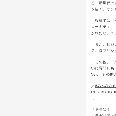
る、新世代の
を描く、サン
投稿では「ー
ローキティ、
かれたビジュ
また、ビジュ
ス、ロマリシ
その他、「身
いに質問しあっ
Ver.」も公
／
#みんななか
RED BOUQUE
＼
「身長は？」
フラガリアの