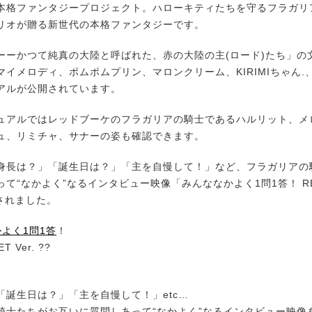
本格ファンタジープロジェクト。ハローキティたちを守るフラガリ
リオが贈る新世代の本格ファンタジーです。
ーかつて純真の大陸と呼ばれた、赤の大陸の主(ロード)たち」の
マイメロディ、ポムポムプリン、マロンクリーム、KIRIMIちゃん.
アルが公開されています。
アルではレッドブーケのフラガリアの騎士であるハルリット、メ
ュ、リミチャ、サナーの姿も確認できます。
長は？」「誕生日は？」「主を自慢して！」など、フラガリアの
て“なかよく”なるインタビュー映像「みんななかよく1問1答！ RED
開されました。
よく1問1答
！
T Ver. ??
「誕生日は？」「主を自慢して！」etc…
騎士たちがお互いに質問しあって“なかよく”なるインタビュー映像を