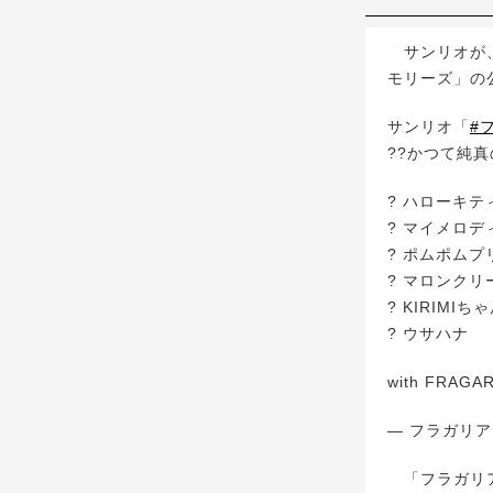
サンリオが、
モリーズ」の公
サンリオ「
#
??かつて純真
? ハローキテ
? マイメロデ
? ポムポムプ
? マロンクリ
? KIRIMIちゃ
? ウサハナ
with FRAGA
— フラガリアメ
「フラガリア