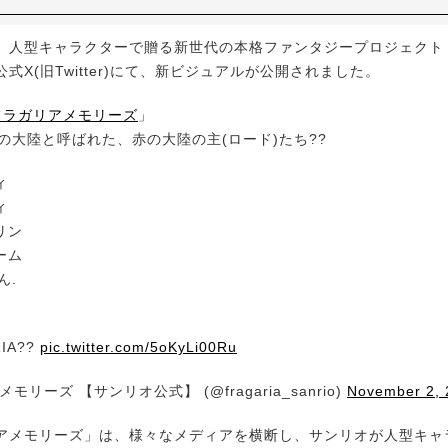
人型キャラクターで贈る新世代の本格ファンタジープロジェクト
式X(旧Twitter)にて、新ビジュアルが公開されました。
フラガリアメモリーズ
」
の大陸と呼ばれた、赤の大陸の主(ロード)たち??
ィ
ィ
リン
ーム
ん.
RIA??
pic.twitter.com/5oKyLi00Ru
モリーズ 【サンリオ公式】 (@fragaria_sanrio)
November 2, 
メモリーズ」は、様々なメディアを横断し、サンリオが人型キャ