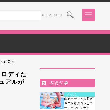
アルが公開
Ranking
メロディた
ジュアルが
新着記事
グッズ
肉感ボディと大胆ビ
キニ水着のコンビネ
ーションにクラク