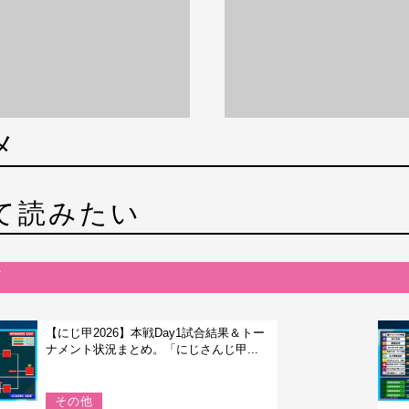
メ
て読みたい
【にじ甲2026】本戦Day1試合結果＆トー
ナメント状況まとめ。「にじさんじ甲...
その他