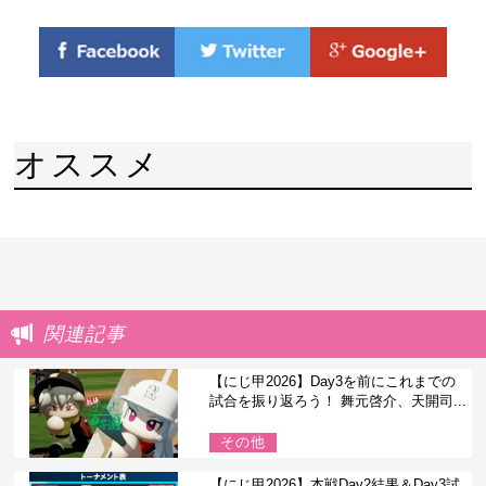
オススメ
関連記事
【にじ甲2026】Day3を前にこれまでの
試合を振り返ろう！ 舞元啓介、天開司...
その他
【にじ甲2026】本戦Day2結果＆Day3試