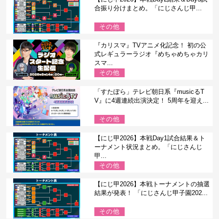
合振り分けまとめ。「にじさんじ甲...
その他
『カリスマ』TVアニメ化記念！ 初の公
式レギュラーラジオ『めちゃめちゃカリ
スマ...
その他
「すたぽら」テレビ朝日系『musicるT
V』に4週連続出演決定！ 5周年を迎え...
その他
【にじ甲2026】本戦Day1試合結果＆ト
ーナメント状況まとめ。「にじさんじ
甲...
その他
【にじ甲2026】本戦トーナメントの抽選
結果が発表！ 「にじさんじ甲子園202...
その他