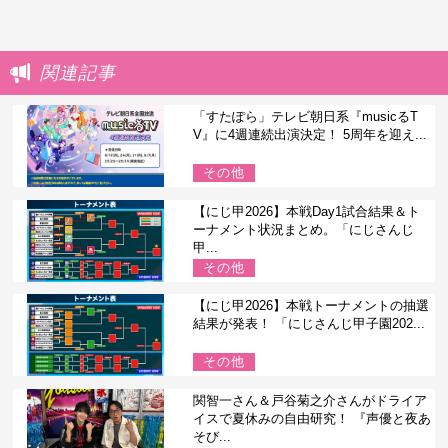
関連記事
「すたぽら」テレビ朝日系『musicるT
V』に4週連続出演決定！ 5周年を迎え...
その他
【にじ甲2026】本戦Day1試合結果＆ト
ーナメント状況まとめ。「にじさんじ
甲...
その他
【にじ甲2026】本戦トーナメントの抽選
結果が発表！ 「にじさんじ甲子園202...
その他
関智一さん＆戸谷菊之介さんがドライア
イスで夏休みの自由研究！ 『声優と夜あ
そび...