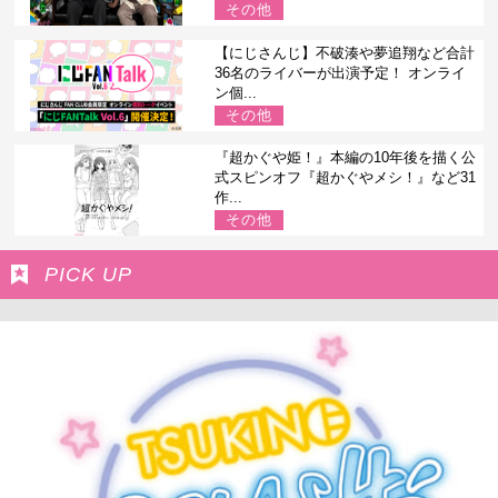
その他
【にじさんじ】不破湊や夢追翔など合計
36名のライバーが出演予定！ オンライ
ン個...
その他
『超かぐや姫！』本編の10年後を描く公
式スピンオフ『超かぐやメシ！』など31
作...
その他
PICK UP