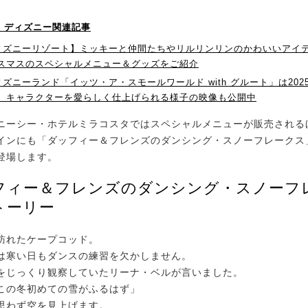
！】ディズニー関連記事
ィズニーリゾート】ミッキーと仲間たちやリルリンリンのかわいいアイ
リスマスのスペシャルメニュー＆グッズをご紹介
ズニーランド「イッツ・ア・スモールワールド with グルート」は2025
！ キャラクターを愛らしく仕上げられる様子の映像も公開中
ーシー・ホテルミラコスタではスペシャルメニューが販売される
インにも「ダッフィー＆フレンズのダンシング・スノーフレークス
登場します。
フィー＆フレンズのダンシング・スノーフ
トーリー
訪れたケープコッド。
は寒い日もダンスの練習を欠かしません。
をじっくり観察していたリーナ・ベルが言いました。
この冬初めての雪がふるはず」
思わず空を見上げます。