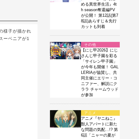
める異世界生活』4t
h season奪還編PV
が公開！ 第12話(第7
8話)あらすじ＆先行
カットも到着
の様子が描かれ
スーベニアが1
その他
【にじ甲2026】にじ
さんじ甲子園を彩る
「サイレン甲子園」
が今年も開催！ GAL
LERIAが協賛し、共
同主催にエリー・コ
ニファー、解説にク
ララ チャームウッド
が参加
アニメ
アニメ『ヤニねこ』
獣人アパートに新た
な問題の気配…!? 第
6話「ニャーの夏が