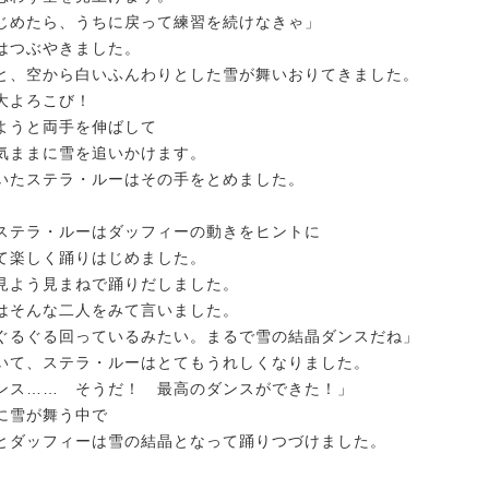
じめたら、うちに戻って練習を続けなきゃ」
はつぶやきました。
と、空から白いふんわりとした雪が舞いおりてきました。
大よろこび！
ようと両手を伸ばして
気ままに雪を追いかけます。
いたステラ・ルーはその手をとめました。
ステラ・ルーはダッフィーの動きをヒントに
て楽しく踊りはじめました。
見よう見まねで踊りだしました。
はそんな二人をみて言いました。
ぐるぐる回っているみたい。まるで雪の結晶ダンスだね」
いて、ステラ・ルーはとてもうれしくなりました。
ンス…… そうだ！ 最高のダンスができた！」
に雪が舞う中で
とダッフィーは雪の結晶となって踊りつづけました。