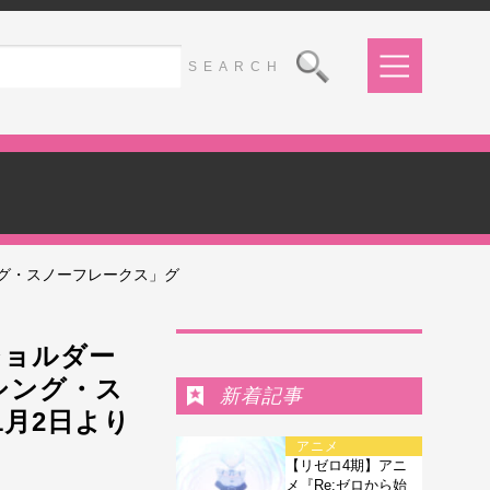
グ・スノーフレークス」グ
Ranking
ショルダー
シング・ス
新着記事
月2日より
アニメ
【リゼロ4期】アニ
メ『Re:ゼロから始