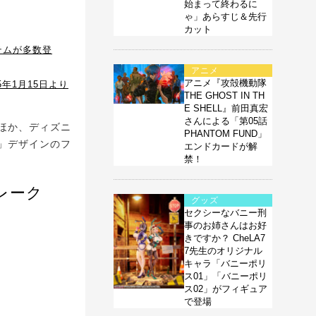
始まって終わるに
ゃ」あらすじ＆先行
カット
テムが多数登
アニメ
アニメ『攻殻機動隊
年1月15日より
THE GHOST IN TH
E SHELL』前田真宏
さんによる「第05話
ほか、ディズニ
PHANTOM FUND」
」デザインのフ
エンドカードが解
禁！
レーク
グッズ
セクシーなバニー刑
事のお姉さんはお好
きですか？ CheLA7
7先生のオリジナル
キャラ「バニーポリ
ス01」「バニーポリ
ス02」がフィギュア
で登場