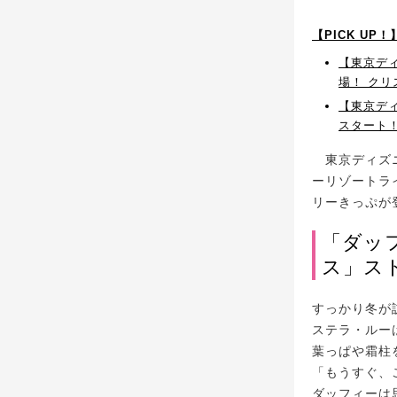
【PICK UP
【東京デ
場！ ク
【東京ディ
スタート
東京ディズニ
ーリゾートラ
リーきっぷが
「ダッ
ス」ス
すっかり冬が
ステラ・ルー
葉っぱや霜柱
「もうすぐ、
ダッフィーは