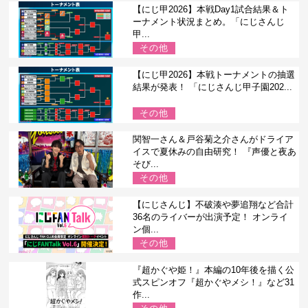
【にじ甲2026】本戦Day1試合結果＆ト
ーナメント状況まとめ。「にじさんじ
甲...
その他
【にじ甲2026】本戦トーナメントの抽選
結果が発表！ 「にじさんじ甲子園202...
その他
関智一さん＆戸谷菊之介さんがドライア
イスで夏休みの自由研究！ 『声優と夜あ
そび...
その他
【にじさんじ】不破湊や夢追翔など合計
36名のライバーが出演予定！ オンライ
ン個...
その他
『超かぐや姫！』本編の10年後を描く公
式スピンオフ『超かぐやメシ！』など31
作...