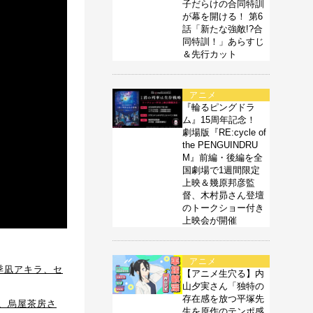
子だらけの合同特訓
が幕を開ける！ 第6
話「新たな強敵!?合
同特訓！」あらすじ
＆先行カット
アニメ
『輪るピングドラ
ム』15周年記念！
劇場版『RE:cycle of
the PENGUINDRU
M』前編・後編を全
国劇場で1週間限定
上映＆幾原邦彦監
督、木村昴さん登壇
のトークショー付き
上映会が開催
アニメ
四季凪アキラ、セ
【アニメ生穴る】内
山夕実さん「独特の
存在感を放つ平塚先
ん、烏屋茶房さ
生を原作のテンポ感