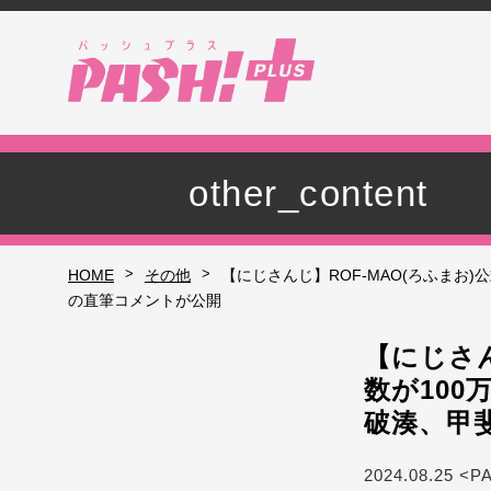
other_content
>
>
HOME
その他
【にじさんじ】ROF-MAO(ろふまお
の直筆コメントが公開
【にじさん
数が10
破湊、甲
2024.08.25 <P