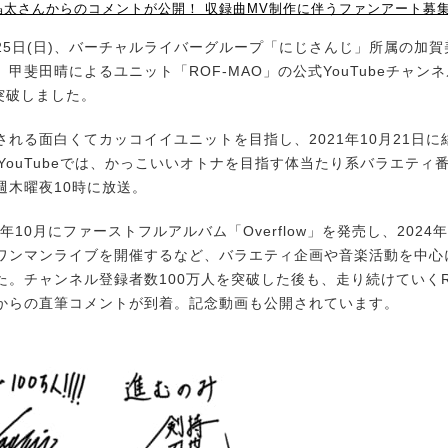
晶太さんからのコメントが公開！ 収録曲MV制作に伴うファンアート募
月25日(日)、バーチャルライバーグループ「にじさんじ」所属の加
甲斐田晴によるユニット「ROF-MAO」の公式YouTubeチャン
突破しました。
れる面白くてカッコイイユニットを目指し、2021年10月21日に
。YouTubeでは、かっこいいオトナを目指す体当たり系バラエティ番
週木曜夜10時に放送。
年10月にファーストフルアルバム「Overflow」を発売し、2024
ワンマンライブを開催するなど、バラエティ企画や音楽活動を中心
た。チャンネル登録者数100万人を突破した後も、走り続けていくRO
からの直筆コメントが到着。記念動画も公開されています。