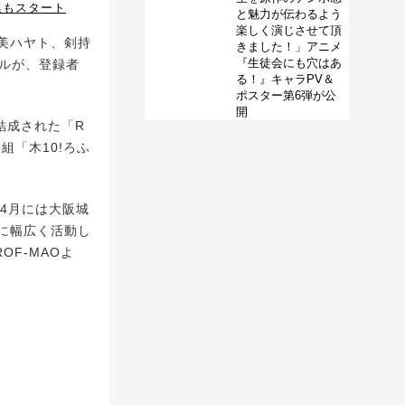
集もスタート
と魅力が伝わるよう
楽しく演じさせて頂
賀美ハヤト、剣持
きました！」アニメ
『生徒会にも穴はあ
ネルが、登録者
る！』キャラPV＆
ポスター第6弾が公
開
結成された「R
組「木10!ろふ
年4月には大阪城
に幅広く活動し
F-MAOよ