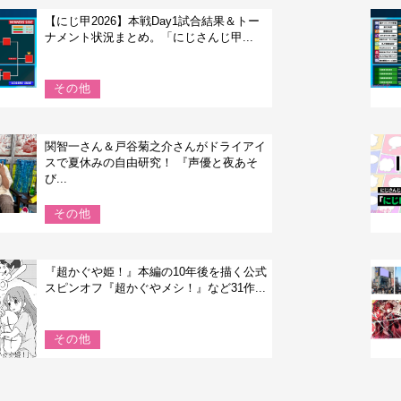
【にじ甲2026】本戦Day1試合結果＆トー
ナメント状況まとめ。「にじさんじ甲...
その他
関智一さん＆戸谷菊之介さんがドライアイ
スで夏休みの自由研究！ 『声優と夜あそ
び...
その他
『超かぐや姫！』本編の10年後を描く公式
スピンオフ『超かぐやメシ！』など31作...
その他