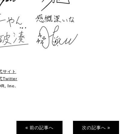
式サイト
witter
R, Inc.
« 前の記事へ
次の記事へ »