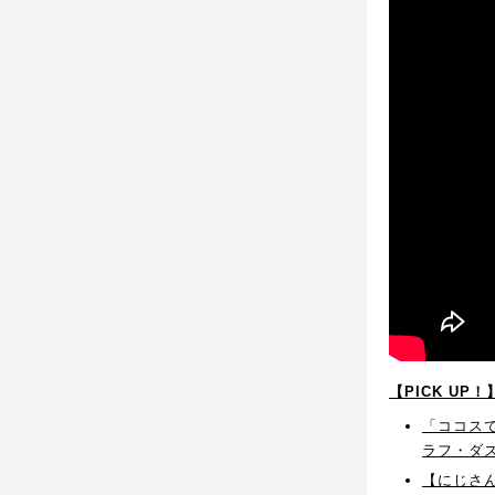
【PICK UP
「ココスで
ラフ・ダ
【にじさん