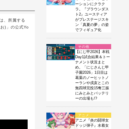
ーションにクラク
ラ。『ブラウンダス
ト2』ユースティア
がプレステージスキ
」は、所属する
ン「真夏の夢」の姿
お)」の公式Yo
でフィギュア化
その他
【にじ甲2026】本戦
Day1試合結果＆トー
ナメント状況まと
め。「にじさんじ甲
子園2026」1日目は
葛葉のノーヒットノ
ーランや戌亥とこの
無四球完投15奪三振
にみとみとバッテリ
ーの出場も!?
アニメ
アニメ『炎の闘球女
ドッジ弾子』水着女