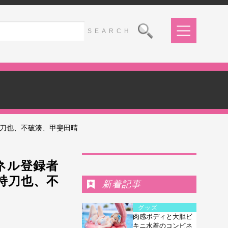
持刀也、不破湊、甲斐田晴
Ranking
ンネル登録者
持刀也、不
新着記事
グッズ
肉感ボディと大胆ビ
キニ水着のコンビネ