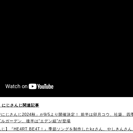
！】にじさんじ関連記事
にじさんじ2024秋」が9/5より開催決定！ 前半は卯月コウ、社築、
ズルガーデン、後半は“エデン組”が登場
じ】『HE4RT BE4T！』季節ソングを制作したkzさん、やしきんさ