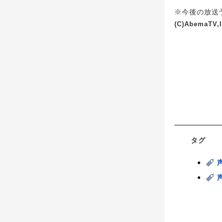
※今後の放送
(C)AbemaTV,I
タグ