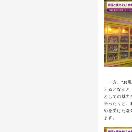
一方、“お尻
えるとなんと
としての魅力
語ったりと、
めを受けた森
ます。