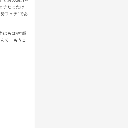
ェチだったけ
勢フェチ”であ
。
争はもはや“部
なんて、もうこ