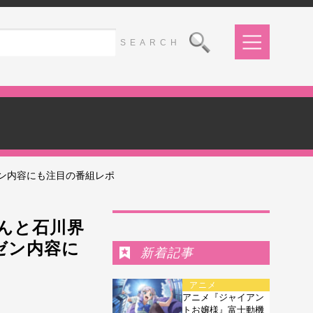
ン内容にも注目の番組レポ
Ranking
んと石川界
ゼン内容に
新着記事
アニメ
アニメ『ジャイアン
トお嬢様』富士動機