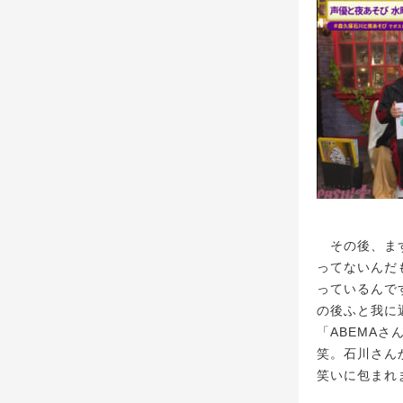
その後、まず
ってないんだ
っているんで
の後ふと我に
「ABEMA
笑。石川さん
笑いに包まれ