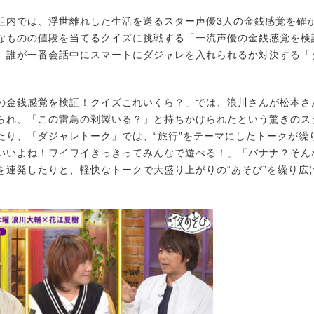
内では、浮世離れした生活を送るスター声優3人の金銭感覚を確か
なものの値段を当てるクイズに挑戦する「一流声優の金銭感覚を検
、誰が一番会話中にスマートにダジャレを入れられるか対決する「
金銭感覚を検証！クイズこれいくら？」では、浪川さんが松本さ
られ、「この雷鳥の剥製いる？」と持ちかけられたという驚きのス
たり、「ダジャレトーク」では、“旅行”をテーマにしたトークが繰
いいよね！ワイワイきっきってみんなで遊べる！」「バナナ？そん
を連発したりと、軽快なトークで大盛り上がりの“あそび”を繰り広