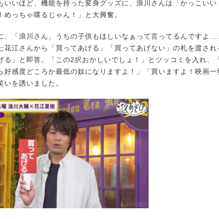
もいいほど、機能を持った変身グッズに、浪川さんは「かっこいい
！めっちゃ喋るじゃん！」と大興奮。
、「浪川さん、うちの子供もほしいなぁって言ってるんですよ…
た花江さんから「買ってあげる」「買ってあげない」の札を渡され
げる」と即答。「この2択おかしいでしょ！」とツッコミを入れ、
ら好感度どころか最低の奴になりますよ！」「買いますよ！映画一
笑いを誘いました。