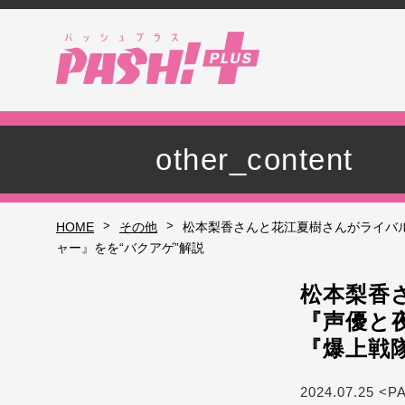
other_content
>
>
HOME
その他
松本梨香さんと花江夏樹さんがライバル
ャー』をを“バクアゲ”解説
松本梨香
『声優と夜
『爆上戦
2024.07.25 <P