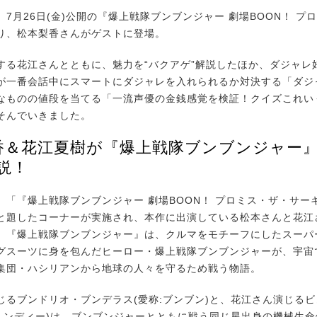
7月26日(金)公開の『爆上戦隊ブンブンジャー 劇場BOON！ プ
り、松本梨香さんがゲストに登場。
る花江さんとともに、魅力を“バクアゲ”解説したほか、ダジャレ
が一番会話中にスマートにダジャレを入れられるか対決する「ダジ
なものの値段を当てる「一流声優の金銭感覚を検証！クイズこれい
そんでいきました。
香＆花江夏樹が『爆上戦隊ブンブンジャー』
説！
「『爆上戦隊ブンブンジャー 劇場BOON！ プロミス・ザ・サー
と題したコーナーが実施され、本作に出演している松本さんと花江
。『爆上戦隊ブンブンジャー』は、クルマをモチーフにしたスーパ
グスーツに身を包んだヒーロー・爆上戦隊ブンブンジャーが、宇宙
集団・ハシリアンから地球の人々を守るため戦う物語。
るブンドリオ・ブンデラス(愛称:ブンブン)と、花江さん演じるビ
ビュンディー)は、ブンブンジャーとともに戦う同じ星出身の機械生