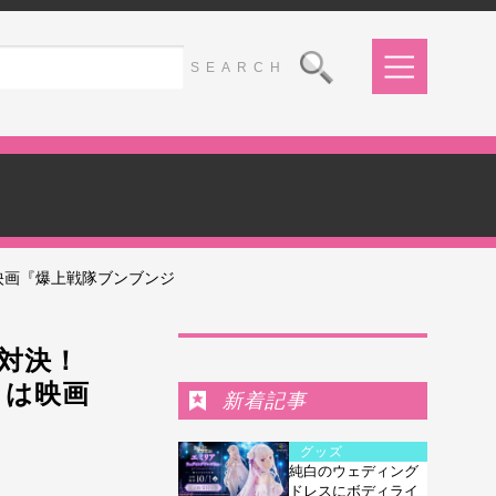
映画『爆上戦隊ブンブンジ
Ranking
対決！
』は映画
新着記事
グッズ
純白のウェディング
ドレスにボディライ