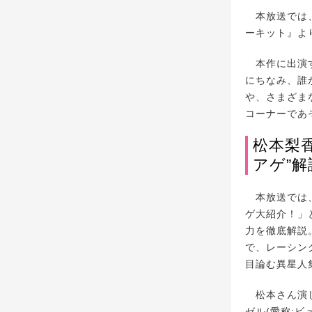
本放送では、
ーキット』よ
本作に出演す
にちなみ、誰
や、さまざま
コーナーであ
松本梨
アゲ”解
本放送では、
ゲ大紹介！」
力を徹底解説
で、レーシン
目論む異星人
松本さん演じ
ゼル(愛称: