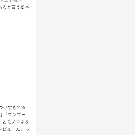
あると言う松本
つけすぎてる！
は『ブンブー
」とモノマネを
ンビューん』っ