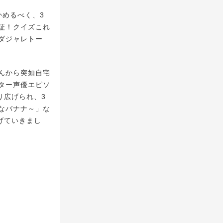
めるべく、3
証！クイズこれ
ダジャレトー
んから突如自宅
ター声優エピソ
り広げられ、3
なバナナ～」な
げていきまし