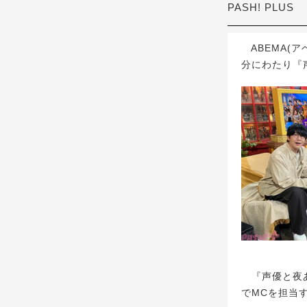
PASH! PLUS
ABEMA(ア
分にわたり『
『声優と夜あ
でMCを担当