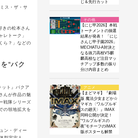
じ＆先行カット
ロミス・ザ・サ
その他
【にじ甲2026】本戦
好きの松本さん
トーナメントの抽選
ャレトーク」
結果が発表！ 「にじ
さんじ甲子園2026」
くら？」などの
MECHATU-A対決と
なる抜刀高校VS麒
麟高校など注目マッ
を“バク
チアップ多数の振り
分け内容まとめ
キット』バクア
アニメ
【まどマギ】『劇場
さんが作品の魅
版 魔法少女まどか☆
ー戦隊シリーズ
マギカ〈ワルプルギ
での領地拡大を
スの廻天〉』IMAX
同時公開が決定！
“ワルプルギスの
夜”モチーフのIMAX
ュン・ディー
版ポスターも解禁
命体型宇宙人