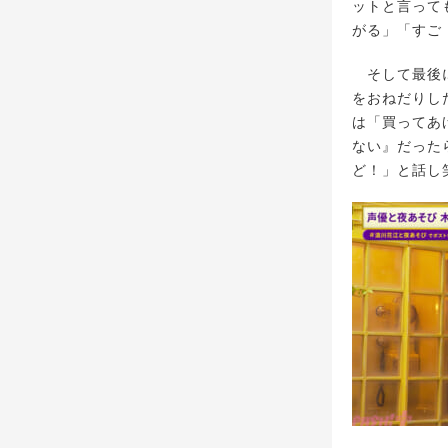
ットと言って
がる」「すご
そして最後に
をおねだりし
は「買ってあ
ない』だった
ど！」と話し