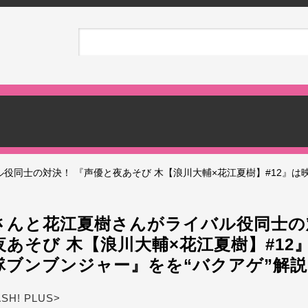
役同士の対決！ 『声優と夜あそび 木【浪川大輔×花江夏樹】#12』は
さんと花江夏樹さんがライバル役同士の
あそび 木【浪川大輔×花江夏樹】#12
隊ブンブンジャー』をを“バクアゲ”解説
ASH! PLUS>