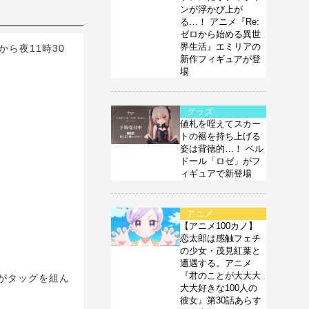
ンが浮かび上が
る…！ アニメ『Re:
ゼロから始める異世
界生活』エミリアの
から夜11時30
新作フィギュアが登
場
グッズ
値札を咥えてスカー
トの裾を持ち上げる
姿は背徳的…！ ベル
ドール「ロゼ」がフ
ィギュアで新登場
アニメ
【アニメ100カノ】
恋太郎は感触フェチ
の少女・茂見紅葉と
遭遇する。アニメ
『君のことが大大大
がタッグを組ん
大大好きな100人の
彼女』第30話あらす