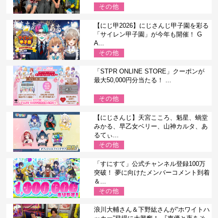
その他
【にじ甲2026】にじさんじ甲子園を彩る
「サイレン甲子園」が今年も開催！ G
A...
その他
「STPR ONLINE STORE」クーポンが
最大50,000円分当たる！ ...
その他
【にじさんじ】天宮こころ、魁星、蝸堂
みかる、早乙女ベリー、山神カルタ、あ
るてぃ...
その他
「すにすて」公式チャンネル登録100万
突破！ 夢に向けたメンバーコメント到着
＆...
その他
浪川大輔さん＆下野紘さんが“ホワイトハ