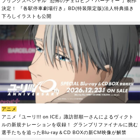
プリングスペシャル “恐怖のチェロビン・パーティー”』制作
決定！ 『各駅停車劇場行き』BD(特装限定版)法人特典描き
下ろしイラストも公開
アニメ
アニメ『ユーリ!!! on ICE』諏訪部順一さんによるヴィクト
ルの新規ナレーションを収録！ グランプリファイナルに挑む
選手たちを追ったBlu-ray＆CD BOXの新CM映像が解禁