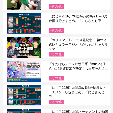
その他
【にじ甲2026】本戦Day2結果＆Day3試
合振り分けまとめ。「にじさんじ甲...
その他
『カリスマ』TVアニメ化記念！ 初の公
式レギュラーラジオ『めちゃめちゃカリ
スマ...
その他
「すたぽら」テレビ朝日系『musicるT
V』に4週連続出演決定！ 5周年を迎え...
その他
【にじ甲2026】本戦Day1試合結果＆ト
ーナメント状況まとめ。「にじさんじ
甲...
その他
【にじ甲2026】本戦トーナメントの抽選