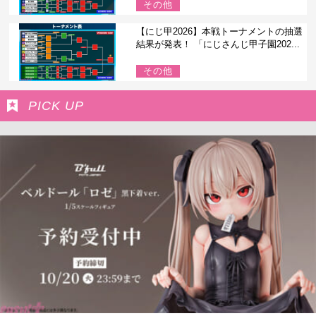
その他
【にじ甲2026】本戦トーナメントの抽選
結果が発表！ 「にじさんじ甲子園202...
その他
PICK UP