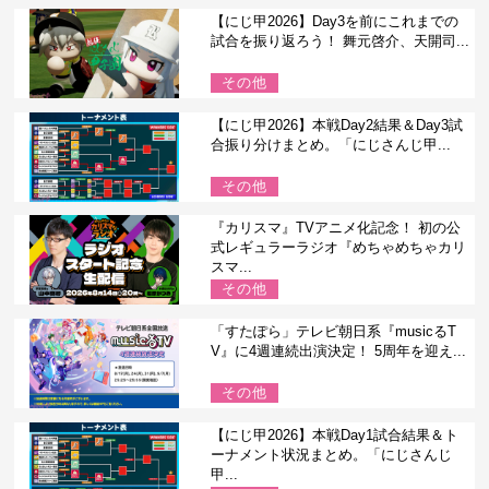
【にじ甲2026】Day3を前にこれまでの
試合を振り返ろう！ 舞元啓介、天開司...
その他
【にじ甲2026】本戦Day2結果＆Day3試
合振り分けまとめ。「にじさんじ甲...
その他
『カリスマ』TVアニメ化記念！ 初の公
式レギュラーラジオ『めちゃめちゃカリ
スマ...
その他
「すたぽら」テレビ朝日系『musicるT
V』に4週連続出演決定！ 5周年を迎え...
その他
【にじ甲2026】本戦Day1試合結果＆ト
ーナメント状況まとめ。「にじさんじ
甲...