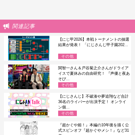
関連記事
【にじ甲2026】本戦トーナメントの抽選
結果が発表！ 「にじさんじ甲子園202...
その他
関智一さん＆戸谷菊之介さんがドライア
イスで夏休みの自由研究！ 『声優と夜あ
そび...
その他
【にじさんじ】不破湊や夢追翔など合計
36名のライバーが出演予定！ オンライ
ン個...
その他
『超かぐや姫！』本編の10年後を描く公
式スピンオフ『超かぐやメシ！』など31