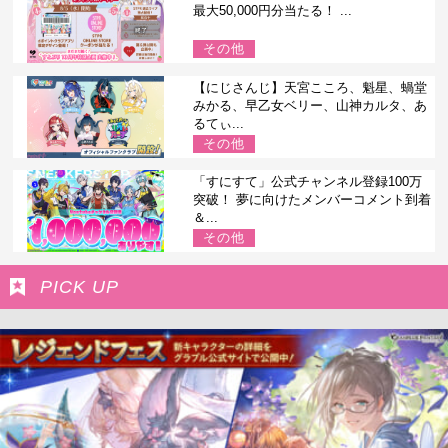
最大50,000円分当たる！ ...
その他
【にじさんじ】天宮こころ、魁星、蝸堂
みかる、早乙女ベリー、山神カルタ、あ
るてぃ...
その他
「すにすて」公式チャンネル登録100万
突破！ 夢に向けたメンバーコメント到着
＆...
その他
PICK UP