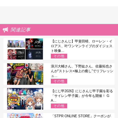
関連記事
【にじさんじ】甲斐田晴、ローレン・イ
ロアス、叶ワンマンライブのダイジェス
ト映像...
その他
浪川大輔さん、下野紘さん、佐藤拓也さ
んが“ストレス×極上の癒し”でリフレッシ
ュ...
その他
【にじ甲2026】にじさんじ甲子園を彩る
「サイレン甲子園」が今年も開催！ G
A...
その他
「STPR ONLINE STORE」クーポンが