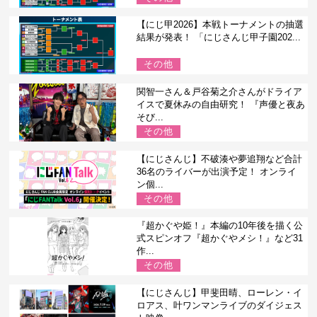
【にじ甲2026】本戦トーナメントの抽選
結果が発表！ 「にじさんじ甲子園202...
その他
関智一さん＆戸谷菊之介さんがドライア
イスで夏休みの自由研究！ 『声優と夜あ
そび...
その他
【にじさんじ】不破湊や夢追翔など合計
36名のライバーが出演予定！ オンライ
ン個...
その他
『超かぐや姫！』本編の10年後を描く公
式スピンオフ『超かぐやメシ！』など31
作...
その他
【にじさんじ】甲斐田晴、ローレン・イ
ロアス、叶ワンマンライブのダイジェス