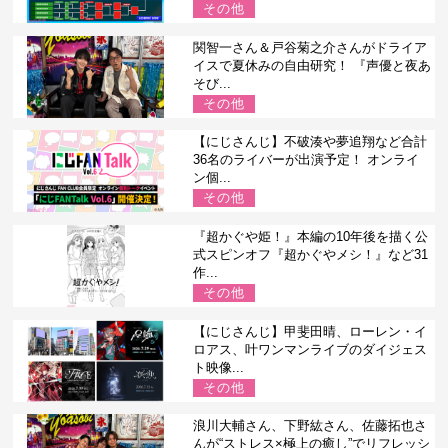
その他
関智一さん＆戸谷菊之介さんがドライア
イスで夏休みの自由研究！ 『声優と夜あ
そび...
その他
【にじさんじ】不破湊や夢追翔など合計
36名のライバーが出演予定！ オンライ
ン個...
その他
『超かぐや姫！』本編の10年後を描く公
式スピンオフ『超かぐやメシ！』など31
作...
その他
【にじさんじ】甲斐田晴、ローレン・イ
ロアス、叶ワンマンライブのダイジェス
ト映像...
その他
浪川大輔さん、下野紘さん、佐藤拓也さ
んが“ストレス×極上の癒し”でリフレッシ