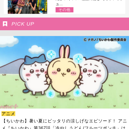
ュ...
その他
PICK UP
アニメ
【ちいかわ】暑い夏にピッタリの涼しげなエピソード！ アニ
メ『ちいかわ』第367話「冷やしうどん/フルーツポンチ」は