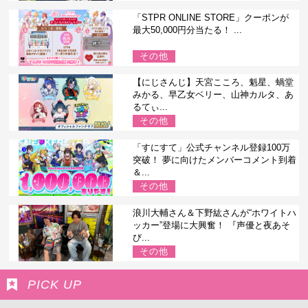
「STPR ONLINE STORE」クーポンが
最大50,000円分当たる！ ...
その他
【にじさんじ】天宮こころ、魁星、蝸堂
みかる、早乙女ベリー、山神カルタ、あ
るてぃ...
その他
「すにすて」公式チャンネル登録100万
突破！ 夢に向けたメンバーコメント到着
＆...
その他
浪川大輔さん＆下野紘さんが“ホワイトハ
ッカー”登場に大興奮！ 『声優と夜あそ
び...
その他
PICK UP