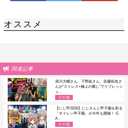
オススメ
関連記事
浪川大輔さん、下野紘さん、佐藤拓也さ
んが“ストレス×極上の癒し”でリフレッシ
ュ...
その他
【にじ甲2026】にじさんじ甲子園を彩る
「サイレン甲子園」が今年も開催！ G
A...
その他