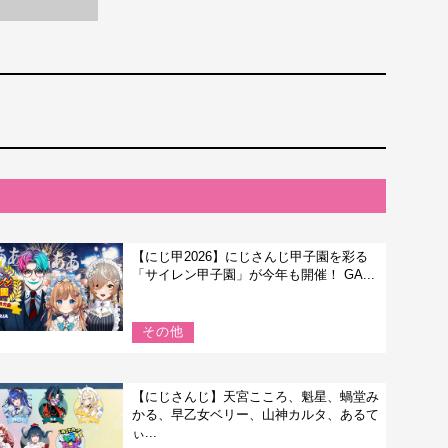
【にじ甲2026】にじさんじ甲子園を彩る
「サイレン甲子園」が今年も開催！ GA...
その他
【にじさんじ】天宮こころ、魁星、蝸堂み
かる、早乙女ベリー、山神カルタ、あるて
ぃ...