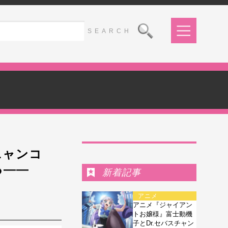
Ranking
ニャンコ
る――
新着記事
アニメ
アニメ『ジャイアン
トお嬢様』富士動機
子とDr.セバスチャン