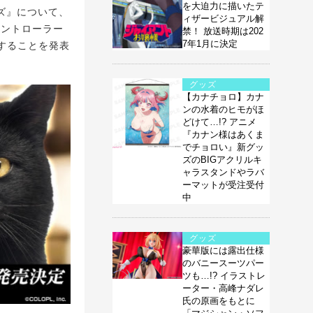
を大迫力に描いたテ
ズ』について、
ィザービジュアル解
コントローラー
禁！ 放送時期は202
7年1月に決定
始することを発表
グッズ
【カナチョロ】カナ
ンの水着のヒモがほ
どけて…!? アニメ
『カナン様はあくま
でチョロい』新グッ
ズのBIGアクリルキ
ャラスタンドやラバ
ーマットが受注受付
中
グッズ
豪華版には露出仕様
のバニースーツパー
ツも…!? イラストレ
ーター・高峰ナダレ
氏の原画をもとに