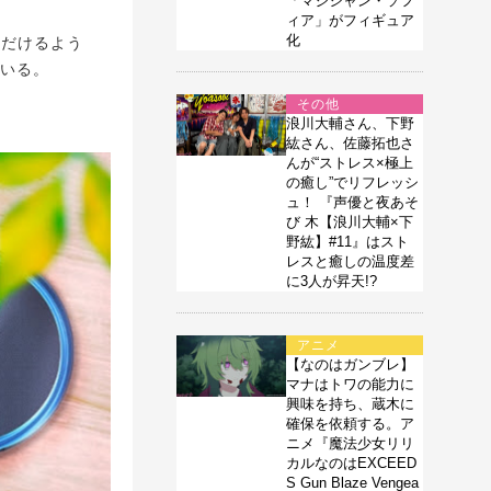
「マジシャン・ソフ
ィア」がフィギュア
化
ただけるよう
ている。
その他
浪川大輔さん、下野
紘さん、佐藤拓也さ
んが“ストレス×極上
の癒し”でリフレッシ
ュ！ 『声優と夜あそ
び 木【浪川大輔×下
野紘】#11』はスト
レスと癒しの温度差
に3人が昇天!?
アニメ
【なのはガンブレ】
マナはトワの能力に
興味を持ち、蔵木に
確保を依頼する。ア
ニメ『魔法少女リリ
カルなのはEXCEED
S Gun Blaze Vengea