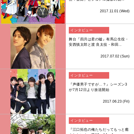
2017.11.01 (Wed)
インタビュー
舞台『四月は君の嘘』有馬公生役・
安西慎太郎と渡 良太役・和田...
2017.07.02 (Sun)
インタビュー
『声優男子ですが…？』シーズン3
が7月12日より放送開始
2017.06.23 (Fri)
インタビュー
『江口拓也の俺たちだってもっと癒