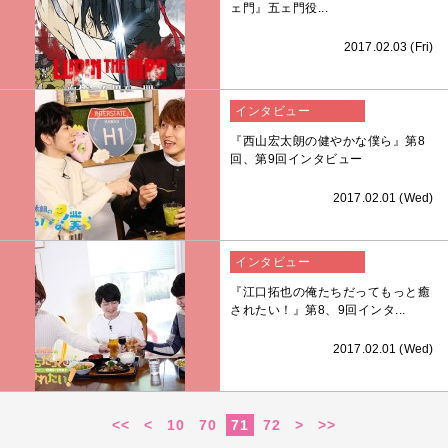
ェ門』五ェ門役...
2017.02.03 (Fri)
インタビュー
『西山宏太朗の健やかな僕ら』第8
回、第9回インタビュー
2017.02.01 (Wed)
インタビュー
『江口拓也の俺たちだってもっと癒
されたい！』第8、9回インタ...
2017.02.01 (Wed)
<<
<
10
70
71
72
>
>>