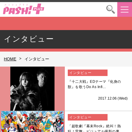
インタビュー
>
HOME
インタビュー
インタビュー
『十二大戦』EDテーマ『化身の
獣』を歌うDo As Infi...
2017.12.06 (Wed)
インタビュー
「超歌劇『幕末Rock』絶叫！熱
狂！雷舞」ビジュアル撮影の裏...