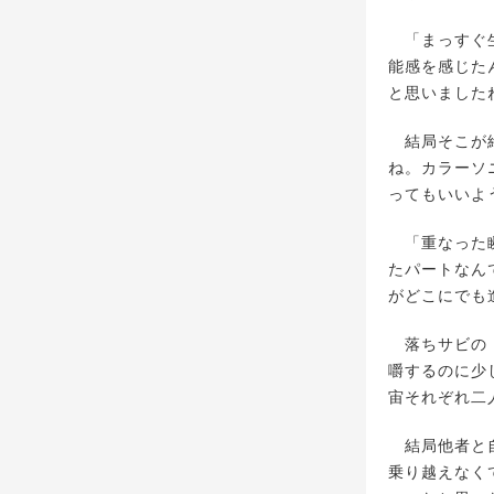
「まっすぐ生
能感を感じた
と思いました
結局そこが終
ね。カラーソ
ってもいいよ
「重なった瞬
たパートなん
がどこにでも
落ちサビの「
嚼するのに少
宙それぞれ二
結局他者と自
乗り越えなく