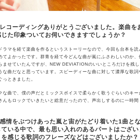
日はレコーディングありがとうございました。楽曲を
感じた印象ついてお伺いできますでしょうか？
ラマを経て楽曲を作るというストーリーなので、今回も台本を読
めてよかったです。群青を経て今どんな曲が嵐にふさわしいのか、
ませていたんですが、NEW DEVIATIONのいいところだけを残
うな曲だなと思っています。スピーディーな曲に対して濃厚な歌詞
ぐっときました。
な曲で、僕の声だとミックスボイスで柔らかく歌うぐらいのキー
さんもロックでいきたいと総意だったので、声出しするのに一時間
で感情をぶつけあった嵐と宙がたどり着いた1曲と
している中で、最も思い入れのあるパートはござ
さを感じる歌詞のフレーズなどはございましたか？