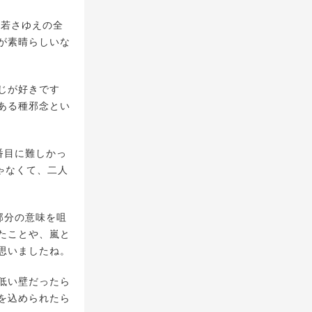
ら若さゆえの全
が素晴らしいな
じが好きです
ある種邪念とい
番目に難しかっ
ゃなくて、二人
部分の意味を咀
たことや、嵐と
思いましたね。
低い壁だったら
を込められたら