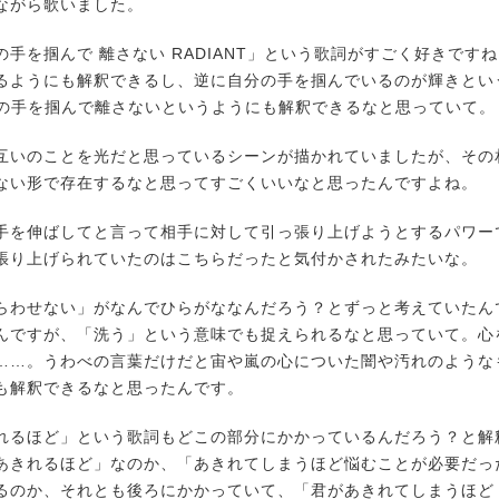
ながら歌いました。
手を掴んで 離さない RADIANT」という歌詞がすごく好きです
るようにも解釈できるし、逆に自分の手を掴んでいるのが輝きという
僕の手を掴んで離さないというようにも解釈できるなと思っていて。
いのことを光だと思っているシーンが描かれていましたが、その
ない形で存在するなと思ってすごくいいなと思ったんですよね。
を伸ばしてと言って相手に対して引っ張り上げようとするパワー
張り上げられていたのはこちらだったと気付かされたみたいな。
わせない」がなんでひらがななんだろう？とずっと考えていたん
んですが、「洗う」という意味でも捉えられるなと思っていて。心
……。うわべの言葉だけだと宙や嵐の心についた闇や汚れのような
も解釈できるなと思ったんです。
るほど」という歌詞もどこの部分にかかっているんだろう？と解
あきれるほど」なのか、「あきれてしまうほど悩むことが必要だっ
るのか、それとも後ろにかかっていて、「君があきれてしまうほど