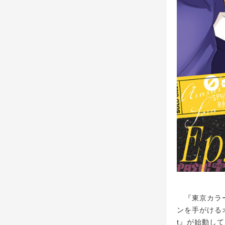
『東京カラー
ンを手がけるオ
t』が始動し