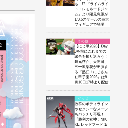
も…!? 『ライムライ
ト・レモネードジャ
ム』より陽見恵凪が
1/3.5スケールの巨大
フィギュアで登場
その他
【にじ甲2026】Day
3を前にこれまでの
試合を振り返ろう！
舞元啓介、天開司、
五十嵐梨花が出演す
る『熱狂！にじさん
じ甲子園2026』は8
月10日17時より配信
グッズ
抜群のボディライン
やセクシーなスーツ
もバッチリ再現！
『勝利の女神：NIK
KE レッドフード 1/