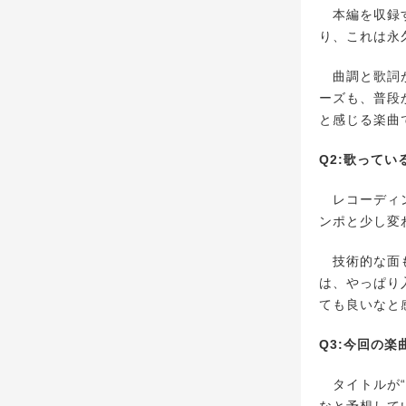
本編を収録す
り、これは永
曲調と歌詞が
ーズも、普段
と感じる楽曲
Q2:歌って
レコーディン
ンポと少し変
技術的な面も
は、やっぱり
ても良いなと
Q3:今回の
タイトルが“