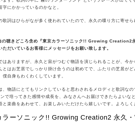
います。歌詞の中に“霧のワンダーランド”というフレーズが出てく
苗字にかかっているのかなと。
歌詞はひらがなが多く使われていたので、永久の喋り方に寄せら
。
曲の聴きどころ含め『東京カラーソニック!! Growing Creation
いただいているお客様にメッセージをお願い致します。
はありますが、永久と宙がつむぐ物語を演じられることが、今か
んとはお芝居でしっかり掛け合うのは初めてで、ふたりの芝居がど
、僕自身もわくわくしています。
、物語にとてもリンクしていると思わされるメロディと歌詞なの
ーズンで培ってきた感情や成長を、みなさんへお届けできたらよいな
語と楽曲をあわせて、お楽しみいただけたら嬉しいです。よろしく
ーソニック!! Growing Creation2 永