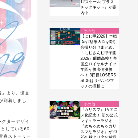
12スケール プラス
チックキット』が案
内中
その他
【にじ甲2026】本戦
Day2結果＆Day3試
合振り分けまとめ。
「にじさんじ甲子園
2026」麒麟高校と帝
国立ロイヤルナイツ
学園が勝者側決勝
へ！ 3日目LOSERS
SIDEはリベンジマ
ッチの様相に
宙』
より、瀬文
が到着しまし
その他
『カリスマ』TVアニ
メ化記念！ 初の公式
レギュラーラジオ
ラクターデザイ
『めちゃめちゃカリ
としている60
スマなラジオ』が20
青春ストーリー
26年秋より文化放送