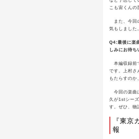
なと予想して
こも宙くんの
また、今回の
気もしました
Q4:最後に楽
しみにお待ち
本編収録前で
です。上村さ
もたらすのか
今回の楽曲は
久が1stシ
す。ぜひ、物
『東京カラ
報