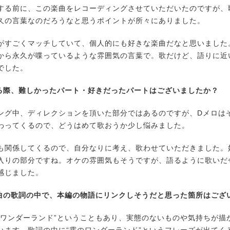
る前に、この楽曲をレコーディングさせていただいたのですが、
久の言葉なのだろうなと思うポイントが所々にありました。
すごくマッチしていて、個人的にも好きな楽曲だなと思いました
から永久が喋っているような雰囲気の言葉で。歌だけど、語りに近
でした。
いる際、難しかったパート・好きだったパートはございましたか？
グ中、ディレクションを頂いた部分ではあるのですが、Dメロは
わってくるので、どうはめて歌おうか少し悩みました。
関係してくるので、自分なりに考え、歌わせていただきました。
入りの部分ですね。オケの雰囲気もそうですが、語るように歌いだ
感じました。
楽曲の歌詞の中で、本編の物語にリンクしそうだと思った箇所はござ
ワンダーランド”ということもあり、実態のないものや気持ちが描