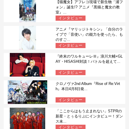
【猫魔女】アフレコ現場で新生物「浦フ
ォン」誕生!? アニメ『黒猫と魔女の教
室』...
インタビュー
アニメ『マリッジトキシン』「自分のラ
イブで「音使い」の能力を使ったら、も
のすご...
インタビュー
『終末のワルキューレⅢ』浪川大輔×GL
AY・HISASHI対談！バトルを超えて...
インタビュー
クロノヴァ2nd Album『Rise of Re:Virt
h』本日4月8日発...
インタビュー
「ここからはもう止まれない」STPRの
新星・とぅるりぷにインタビュー！ダン
ス未...
インタビュー