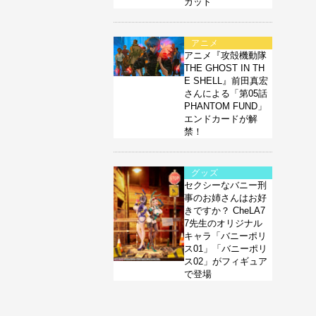
カット
アニメ
アニメ『攻殻機動隊
THE GHOST IN TH
E SHELL』前田真宏
さんによる「第05話
PHANTOM FUND」
エンドカードが解
禁！
グッズ
セクシーなバニー刑
事のお姉さんはお好
きですか？ CheLA7
7先生のオリジナル
キャラ「バニーポリ
ス01」「バニーポリ
ス02」がフィギュア
で登場