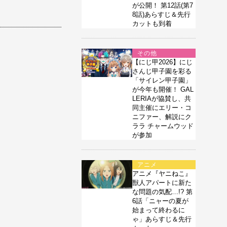
が公開！ 第12話(第7
8話)あらすじ＆先行
カットも到着
その他
【にじ甲2026】にじ
さんじ甲子園を彩る
「サイレン甲子園」
が今年も開催！ GAL
LERIAが協賛し、共
同主催にエリー・コ
ニファー、解説にク
ララ チャームウッド
が参加
アニメ
アニメ『ヤニねこ』
獣人アパートに新た
な問題の気配…!? 第
6話「ニャーの夏が
始まって終わるに
ゃ」あらすじ＆先行