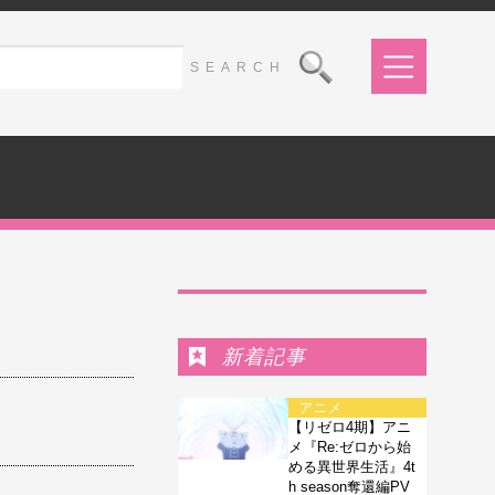
Ranking
新着記事
アニメ
【リゼロ4期】アニ
メ『Re:ゼロから始
める異世界生活』4t
h season奪還編PV