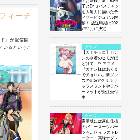
トお嬢様』富士動機
子とDr.セバスチャン
を大迫力に描いたテ
フィーチ
ィザービジュアル解
禁！ 放送時期は202
7年1月に決定
ード』が配信開
ているというこ
グッズ
【カナチョロ】カナ
ンの水着のヒモがほ
どけて…!? アニメ
『カナン様はあくま
でチョロい』新グッ
ズのBIGアクリルキ
ャラスタンドやラバ
ーマットが受注受付
中
グッズ
豪華版には露出仕様
のバニースーツパー
ツも…!? イラストレ
ーター・高峰ナダレ