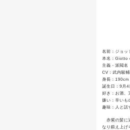
名前：ジョッ
本名：Giotto 
主義・派閥名
CV：武内駿輔
身長：190cm
誕生日：9月4
好き：お酒、
嫌い：辛いも
趣味：人と話
赤紫の髪に近
なり鍛え上げ