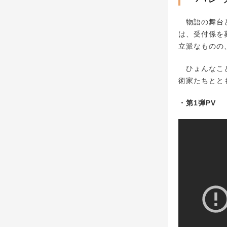
物語の舞台と
は、受付係を
立派なものの
ひょんなこと
術家たちとと
・第1弾PV