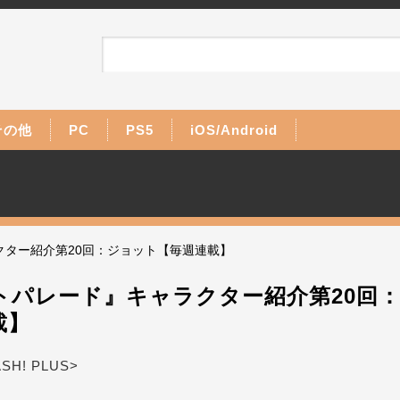
その他
PC
PS5
iOS/Android
クター紹介第20回：ジョット【毎週連載】
トパレード』キャラクター紹介第20回
載】
ASH! PLUS>