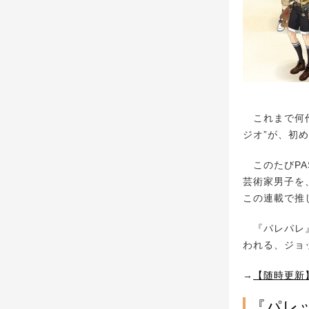
これまで何作
ジオ”が、初
このたびPA
芸術家男子を
この連載で推
『パレパレ』
われる、ジョ
→
【随時更新
『パレ