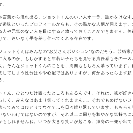
か。
言葉から溢れ出る、ジョットくんのいい人オーラ。誰かをけなす
が趣味といったプロフィールからも、その温かな人柄が伺えます。
る人や元気のない人を目にすると放っておくことができません。美
けて、迷いなく手を差し伸べてくれる存在です。
ョットくんはみんなの“お父さんポジション”なのだそう。芸術家
に入るのか、もしかすると年若い子たちを見守る責任感もその一因
ん。そんなジョットくんのことを、周囲ももちろん慕っています。
先してしまう性分はやや心配ではありますが、何かあったらまず頼
う。
くん、ひとつだけ困ったところもあるんです。それは、彼が好き
らしく、みんなはあまり笑ってくれません…。それでもめげないジ
言ってみてはひとりでウケて…を日々繰り返しています。もちろん
いないわけではないのですが、それ以上に周りを和やかな気持ちに
かもしれませんね。いつか大きな笑いが起こる、渾身の一発が出て