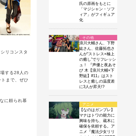
氏の原画をもとに
「マジシャン・ソフ
ィア」がフィギュア
化
その他
浪川大輔さん、下野
紘さん、佐藤拓也さ
”シリコンスタ
んが“ストレス×極上
の癒し”でリフレッシ
ュ！ 『声優と夜あそ
び 木【浪川大輔×下
場する28人の
野紘】#11』はスト
ートまで、ぜひ
レスと癒しの温度差
に3人が昇天!?
なに頼られ慕
アニメ
【なのはガンブレ】
マナはトワの能力に
興味を持ち、蔵木に
確保を依頼する。ア
ニメ『魔法少女リリ