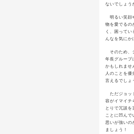
ないでしょう
明るい笑顔や
物を愛でるの
く、困ってい
んなを気にか
そのため、ジ
年長グループ
かもしれませ
人のことを優
言えるでしょ
ただジョット
容がイマイチ
とりで冗談を
ことに凹んで
思いが強いの
ましょう！