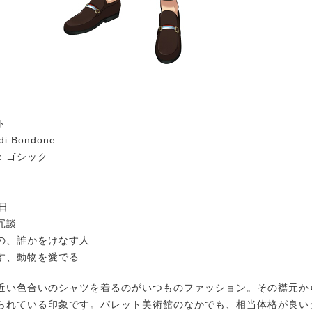
ト
di Bondone
：ゴシック
日
冗談
の、誰かをけなす人
す、動物を愛でる
い色合いのシャツを着るのがいつものファッション。その襟元か
られている印象です。パレット美術館のなかでも、相当体格が良い