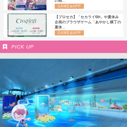
の期...
GAME&APP
【プロセカ】「セカライ6th」や夏休み
企画のブラウザゲーム「あやかし横丁の
夏休...
GAME&APP
PICK UP