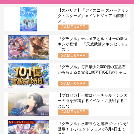
【スパリク】『ディズニー スパークリン
ク・スターズ』メインビジュアル解禁！
ス...
GAME&APP
『グラブル』ナルメアとル・オーの新ス
キンが登場！ 「天威武縫スキンセット」
「ス...
GAME&APP
『グラブル』毎日最大2,000個の宝晶石
がもらえる＆賞金100万円GETのチャ...
GAME&APP
【プロセカ】一歌はバーチャル・シンガ
ーの曲を投稿するイベントに挑戦するこ
とにな...
GAME&APP
『グラブル』水着ヨウと浴衣グウィンが
登場！ レジェンドフェスが8月4日まで