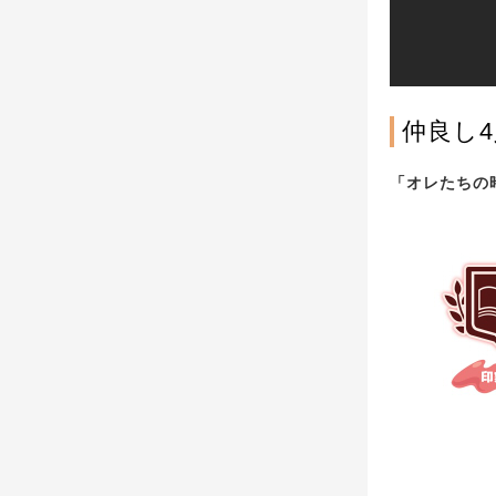
仲良し
「オレたちの