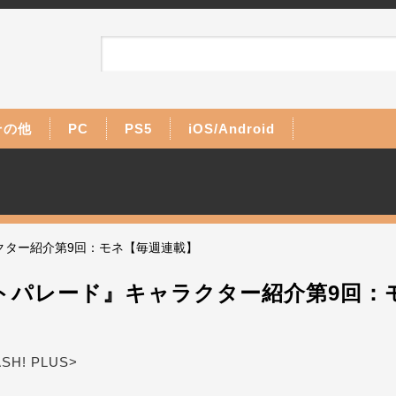
その他
PC
PS5
iOS/Android
クター紹介第9回：モネ【毎週連載】
トパレード』キャラクター紹介第9回：
ASH! PLUS>