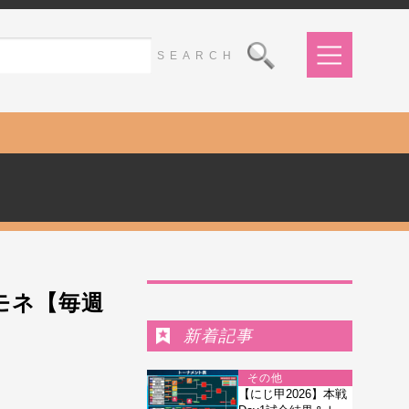
Ranking
モネ【毎週
新着記事
その他
【にじ甲2026】本戦