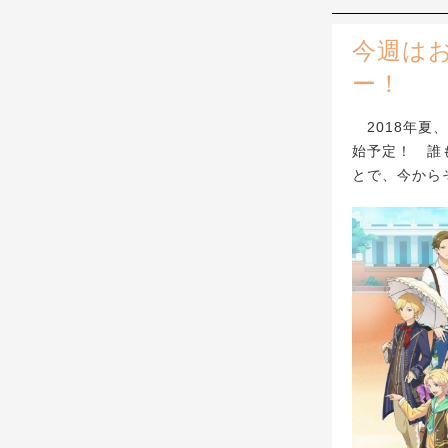
今週は
ー！
2018年夏
始予定！ 誰
とで、今から