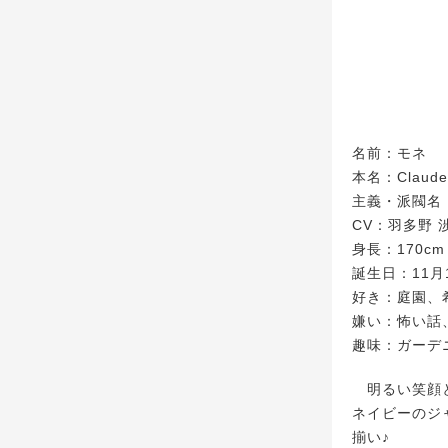
名前：モネ
本名：Claude
主義・派閥名
CV：羽多野 
身長：170cm
誕生日：11月
好き：庭園、
嫌い：怖い話
趣味：ガーデ
明るい笑顔と
ネイビーのジ
揃い♪