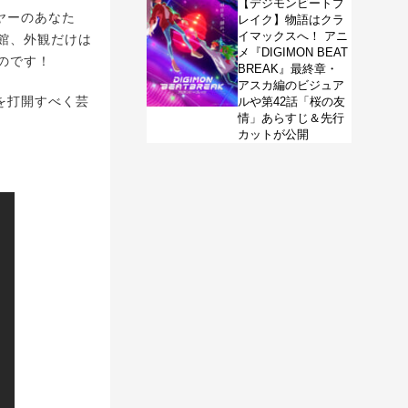
【デジモンビートブ
ヤーのあなた
レイク】物語はクラ
イマックスへ！ アニ
館、外観だけは
メ『DIGIMON BEAT
のです！
BREAK』最終章・
アスカ編のビジュア
を打開すべく芸
ルや第42話「桜の友
情」あらすじ＆先行
カットが公開