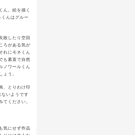
くん。絵を描く
ネくんはグルー
失敗したり空回
ころがある気が
それにモネくん
でも素直で自然
ルノワールくん
しょう。
画、とりわけ印
はないようです
みてください。
も気にせず作品