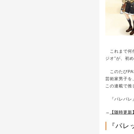
これまで何作
ジオ”が、初
このたびPA
芸術家男子を
この連載で推
『パレパレ』
→
【随時更新
『パレ