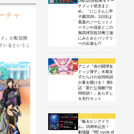
Day1試合結果＆トー
ナメント状況まと
め。「にじさんじ甲
ーチャ
子園2026」1日目は
葛葉のノーヒットノ
ーランや戌亥とこの
無四球完投15奪三振
ード』が配信開
にみとみとバッテリ
ーの出場も!?
ているというこ
アニメ
アニメ『炎の闘球女
ドッジ弾子』水着女
子だらけの合同特訓
が幕を開ける！ 第6
話「新たな強敵!?合
同特訓！」あらすじ
＆先行カット
アニメ
『輪るピングドラ
ム』15周年記念！
劇場版『RE:cycle of