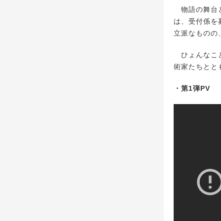
物語の舞台と
は、受付係を
立派なものの
ひょんなこと
術家たちとと
・第1弾PV