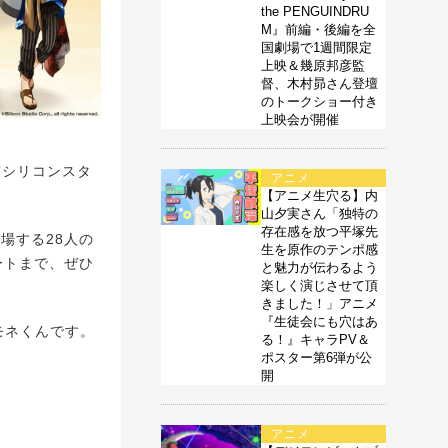
the PENGUINDRU
M』前編・後編を全
国劇場で1週間限定
上映＆幾原邦彦監
督、木村昴さん登壇
のトークショー付き
上映会が開催
”シリコンスタ
アニメ
【アニメ生穴る】内
山夕実さん「独特の
存在感を放つ平塚先
場する28人の
生を原作のテンポ感
ートまで、ぜひ
と魅力が伝わるよう
楽しく演じさせて頂
きました！」アニメ
『生徒会にも穴はあ
モネくんです。
る！』キャラPV＆
ポスター第6弾が公
開
アニメ