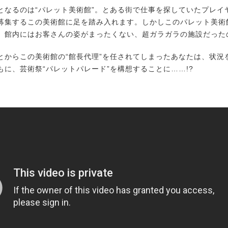
なるのは“パレット美術館”。とある街で仕事を探していたプレイ
募集するこの美術館に足を踏み入れます。しかしこのパレット美術
、館内にはお客さんの姿がまったくない、超ガラガラの施設だった
からこの美術館の“館長代理”を任されてしまったあなたは、状況
もに、芸術祭“パレットパレード”を構想することに……!?