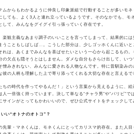
ムからもわかるように仲良し印象派組で行動することが多いモネ
にしても、よく3人と連れ立っているようです。そのなかでも、モ
として、みんなをグイグイ引っ張っていく存在です。
楽観主義なあまり調子のいいことを言ってしまって、結果的には
まうこともしばしば…。こうした部分は、少しゴッホくんに近いと
それは、あくまでみんなを喜ばせたいという一心から起こるもの。
分の欠点も隠そうとはしません。ダメな自分もさらけ出して、いつ
そ憎みきれない、みんなに愛される人物なんです。特に昔馴染みの
な彼の人柄も理解した上で寄り添ってくれる大切な存在と言えるで
ちの時代を作ってやるんだ！」という言葉から見えるように、絵
は人一倍強く持っています。決して単なる“チャラ男”や“パリピ”で
にサインがとってもかわいいので、ぜひ公式サイトをチェックして
コいい“オトナのオトコ”？
先輩・マネくんは、モネくんにとってカリスマ的存在。また人目