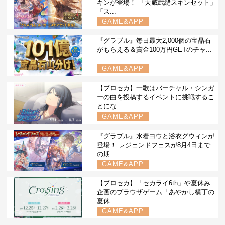
キンが登場！ 「天威武縫スキンセット」
「ス...
GAME&APP
『グラブル』毎日最大2,000個の宝晶石
がもらえる＆賞金100万円GETのチャ...
GAME&APP
【プロセカ】一歌はバーチャル・シンガ
ーの曲を投稿するイベントに挑戦するこ
とにな...
GAME&APP
『グラブル』水着ヨウと浴衣グウィンが
登場！ レジェンドフェスが8月4日まで
の期...
GAME&APP
【プロセカ】「セカライ6th」や夏休み
企画のブラウザゲーム「あやかし横丁の
夏休...
GAME&APP