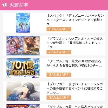
関連記事
【スパリク】『ディズニー スパークリン
ク・スターズ』メインビジュアル解禁！
ス...
GAME&APP
『グラブル』ナルメアとル・オーの新ス
キンが登場！ 「天威武縫スキンセット」
「ス...
GAME&APP
『グラブル』毎日最大2,000個の宝晶石
がもらえる＆賞金100万円GETのチャ...
GAME&APP
【プロセカ】一歌はバーチャル・シンガ
ーの曲を投稿するイベントに挑戦するこ
とにな...
GAME&APP
『グラブル』水着ヨウと浴衣グウィンが